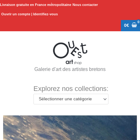
Aller
Livraison gratuite en France métropolitaine
Nous contacter
au
Ouvrir un compte | Identifiez-vous
contenu
0
€
Galerie d'art des artistes bretons
Explorez nos collections:
Sélectionner une catégorie