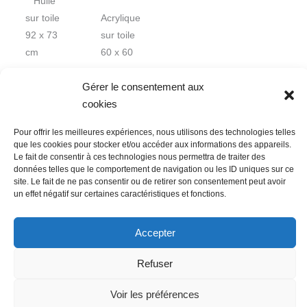
Huile
sur toile
Acrylique
92 x 73
sur toile
cm
60 x 60
cm
Gérer le consentement aux
cookies
Pour offrir les meilleures expériences, nous utilisons des technologies telles
que les cookies pour stocker et/ou accéder aux informations des appareils.
Le fait de consentir à ces technologies nous permettra de traiter des
données telles que le comportement de navigation ou les ID uniques sur ce
Nous contacter
Conditions Générales de Ventes
site. Le fait de ne pas consentir ou de retirer son consentement peut avoir
un effet négatif sur certaines caractéristiques et fonctions.
Politique de confidentialité
Mentions légales
Mon compte
Mot de passe perdu
Newsletter
Politique de cookies (UE)
Accepter
Refuser
Voir les préférences