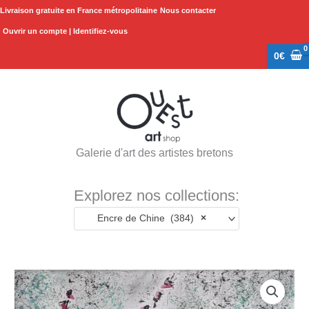
Aller
Livraison gratuite en France métropolitaine
Nous contacter
au
Ouvrir un compte | Identifiez-vous
contenu
0
€
Galerie d'art des artistes bretons
Explorez nos collections:
Encre de Chine (384)
×
quantité
de