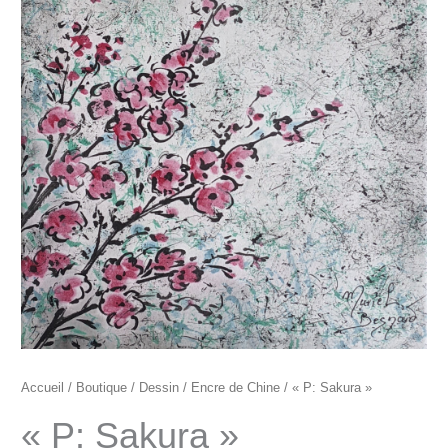
"P:
Sakura"
Accueil
/
Boutique
/
Dessin
/
Encre de Chine
/ « P: Sakura »
« P: Sakura »