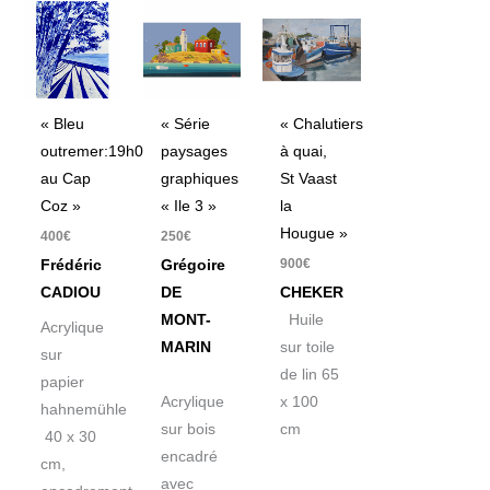
« Bleu
« Série
« Chalutiers
outremer:19h05
paysages
à quai,
au Cap
graphiques
St Vaast
Coz »
« Ile 3 »
la
Hougue »
400
€
250
€
900
€
Frédéric
Grégoire
CADIOU
DE
CHEKER
MONT-
Huile
Acrylique
MARIN
sur toile
sur
de lin 65
papier
Acrylique
x 100
hahnemühle
sur bois
cm
40 x 30
encadré
cm,
avec