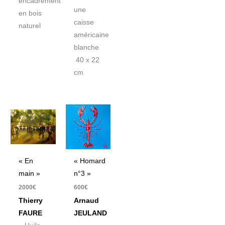
encadrement
une
en bois
caisse
naturel
américaine
blanche
40 x 22
cm
« En
« Homard
main »
n°3 »
2000
€
600
€
Thierry
Arnaud
FAURE
JEULAND