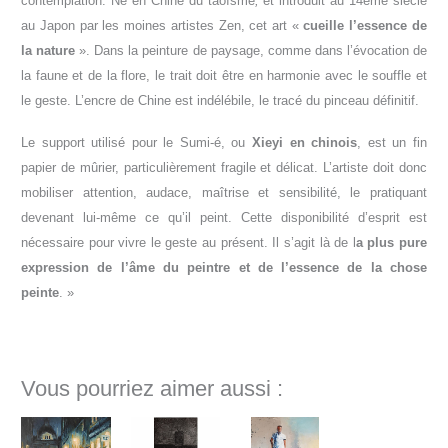
contemplation. Né en Chine du taoïsme
,
et introduit au 14ème siècle
au Japon par les moines artistes Zen, cet art «
cueille l’essence de
la nature
». Dans la peinture de paysage, comme dans l’évocation de
la faune et de la flore, le trait doit être en harmonie avec le souffle et
le geste. L’encre de Chine est indélébile, le tracé du pinceau définitif.
Le support utilisé pour le Sumi-é, ou
Xieyi en chinois
, est un fin
papier de mûrier, particulièrement fragile et délicat.
L’artiste doit donc
mobiliser attention, audace, maîtrise et sensibilité, le pratiquant
devenant lui-même ce qu’il peint. Cette disponibilité d’esprit est
nécessaire pour vivre le geste au présent. Il s’agit là de l
a plus pure
expression de l’âme d
u
peintre et de l’essence de la chose
peinte
. »
Vous pourriez aimer aussi :