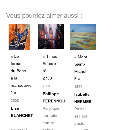
Vous pourriez aimer aussi :
« Le
« Times
« Mont
forban
Square
Saint-
du Bono
n°
Michel
à la
2733 »
5 »
manoeuvre
200
€
150
€
1 »
Philippe
Isabelle
250
€
PERENNOU
HERMES
Lise
Acrylique
Pastel
BLANCHET
sur toile
sec sur
contre-
pastel