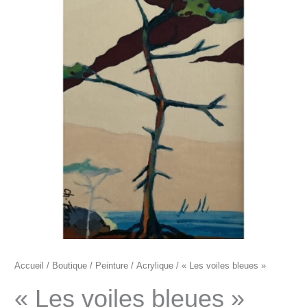
"Les
voiles
bleues"
Accueil
/
Boutique
/
Peinture
/
Acrylique
/ « Les voiles bleues »
« Les voiles bleues »