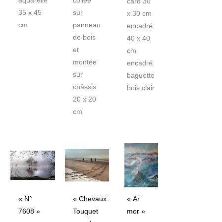
aquarelle
collée
card 30
35 x 45
sur
x 30 cm
cm
panneau
encadré
de bois
40 x 40
et
cm
montée
encadré
sur
baguette
châssis
bois clair
20 x 20
cm
Le
Le
prix
prix
initial
actuel
était :
est :
3900€.
3120€.
« N°
« Chevaux:
« Ar
7608 »
Touquet
mor »