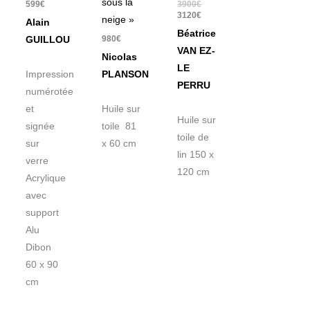
sous la
599
€
3900
€
3120
€
neige »
Alain
Béatrice
980
€
GUILLOU
VAN EZ-
Nicolas
LE
Impression
PLANSON
PERRU
numérotée
et
Huile sur
Huile sur
signée
toile 81
toile de
sur
x 60 cm
lin 150 x
verre
120 cm
Acrylique
avec
support
Alu
Dibon
60 x 90
cm