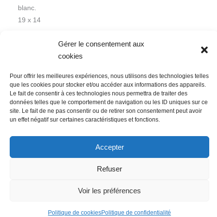
blanc.
19 x 14
cm
Gérer le consentement aux
cookies
Pour offrir les meilleures expériences, nous utilisons des technologies telles
que les cookies pour stocker et/ou accéder aux informations des appareils.
Le fait de consentir à ces technologies nous permettra de traiter des
données telles que le comportement de navigation ou les ID uniques sur ce
Nous contacter
Conditions Générales de Ventes
site. Le fait de ne pas consentir ou de retirer son consentement peut avoir
un effet négatif sur certaines caractéristiques et fonctions.
Politique de confidentialité
Mentions légales
Mon compte
Mot de passe perdu
Newsletter
Politique de cookies (UE)
Accepter
Refuser
Voir les préférences
Politique de cookies
Politique de confidentialité