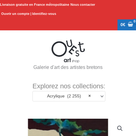
Aller
Livraison gratuite en France métropolitaine
Nous contacter
au
Ouvrir un compte | Identifiez-vous
contenu
0
€
Galerie d'art des artistes bretons
Explorez nos collections:
Acrylique (2 255)
×
quantité
de