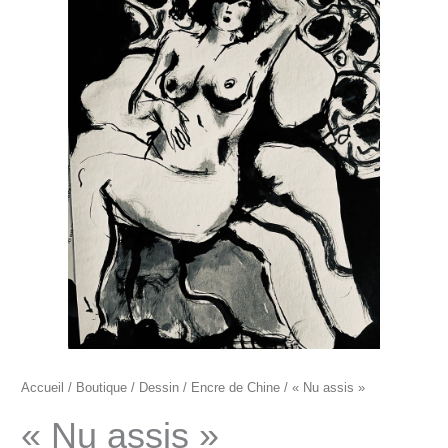
"Nu
assis"
Accueil
/
Boutique
/
Dessin
/
Encre de Chine
/ « Nu assis »
« Nu assis »