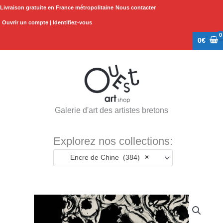
Aller
Livraison gratuite en France métropolitaine
Nous contacter
au
Ouvrir un compte | Identifiez-vous
contenu
0
€
Galerie d'art des artistes bretons
Explorez nos collections:
Encre de Chine (384)
×
quantité
de