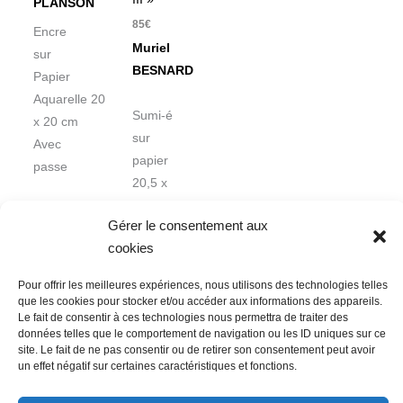
PLANSON
85
€
Encre
Muriel
sur
BESNARD
Papier
Aquarelle 20
Sumi-é
x 20 cm
sur
Avec
papier
passe
20,5 x
21,5 cm
Gérer le consentement aux
cookies
Pour offrir les meilleures expériences, nous utilisons des technologies telles
que les cookies pour stocker et/ou accéder aux informations des appareils.
Le fait de consentir à ces technologies nous permettra de traiter des
données telles que le comportement de navigation ou les ID uniques sur ce
Nous contacter
Conditions Générales de Ventes
site. Le fait de ne pas consentir ou de retirer son consentement peut avoir
un effet négatif sur certaines caractéristiques et fonctions.
Politique de confidentialité
Mentions légales
Mon compte
Mot de passe perdu
Newsletter
Politique de cookies (UE)