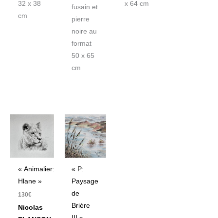
32 x 38
x 64 cm
fusain et
cm
pierre
noire au
format
50 x 65
cm
« Animalier:
« P:
Hlane »
Paysage
de
130
€
Brière
Nicolas
III »