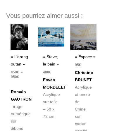
Vous pourriez aimer aussi :
Plage
de
prix :
450€
à
950€
« L’orang
« Steve,
« Espace »
outan »
le bain »
95
€
450
€
–
400
€
Christine
950
€
Erwan
BRUNET
MORDELET
Acrylique
Romain
Acrylique
et encre
GAUTRON
sur toile
de
Tirage
– 58 x
Chine
numérique
72 cm
sur
sur
carton
dibond