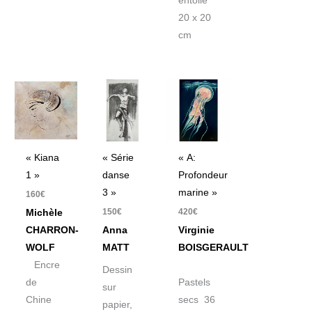
entoilé
20 x 20
cm
« Kiana
« Série
« A:
1 »
danse
Profondeur
3 »
marine »
160
€
150
€
420
€
Michèle
CHARRON-
Anna
Virginie
WOLF
MATT
BOISGERAULT
Encre
Dessin
de
Pastels
sur
Chine
secs 36
papier,