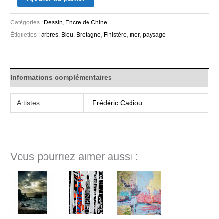
Catégories :
Dessin
,
Encre de Chine
Étiquettes :
arbres
,
Bleu
,
Bretagne
,
Finistère
,
mer
,
paysage
Informations complémentaires
Artistes
Frédéric Cadiou
Vous pourriez aimer aussi :
Plage
de
prix :
350€
à
500€