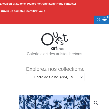
Aller
Livraison gratuite en France métropolitaine
Nous contacter
au
Ouvrir un compte | Identifiez-vous
contenu
0
€
Galerie d'art des artistes bretons
Explorez nos collections:
Encre de Chine (384)
×
quantité
de