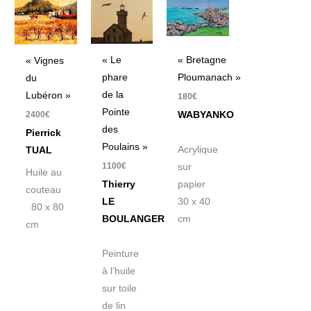
« Le
« Bretagne
« Vignes
phare
Ploumanach »
du
de la
Lubéron »
180
€
Pointe
2400
€
WABYANKO
des
Pierrick
Poulains »
Acrylique
TUAL
1100
€
sur
Huile au
Thierry
papier
couteau
LE
30 x 40
80 x 80
BOULANGER
cm
cm
Peinture
à l’huile
sur toile
de lin