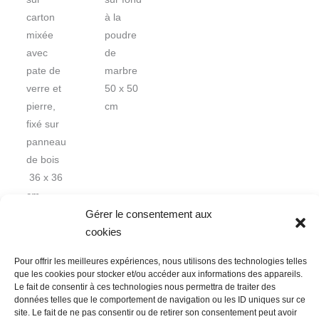
carton
à la
mixée
poudre
avec
de
pate de
marbre
verre et
50 x 50
pierre,
cm
fixé sur
panneau
de bois
36 x 36
cm
Gérer le consentement aux
cookies
Pour offrir les meilleures expériences, nous utilisons des technologies telles
que les cookies pour stocker et/ou accéder aux informations des appareils.
Le fait de consentir à ces technologies nous permettra de traiter des
données telles que le comportement de navigation ou les ID uniques sur ce
Nous contacter
Conditions Générales de Ventes
site. Le fait de ne pas consentir ou de retirer son consentement peut avoir