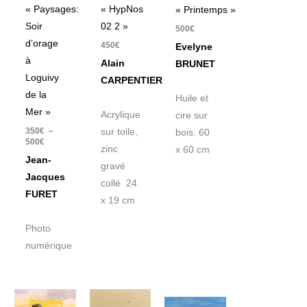
« Paysages:
« HypNos
« Printemps »
Soir
02 2 »
500
€
d’orage
450
€
Evelyne
à
Alain
BRUNET
Loguivy
CARPENTIER
de la
Huile et
Mer »
Acrylique
cire sur
350
€
–
sur toile,
bois. 60
500
€
zinc
x 60 cm
Jean-
gravé
Jacques
collé 24
FURET
x 19 cm
Photo
numérique