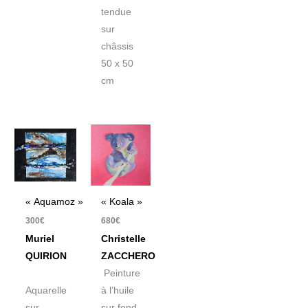
tendue
sur
châssis
50 x 50
cm
« Aquamoz »
« Koala »
300
€
680
€
Muriel
Christelle
QUIRION
ZACCHERO
Peinture
Aquarelle
à l’huile
sur
sur fond