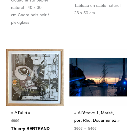
Gouache sur papier
Tableau en sable naturel
naturel 40 x 30
23 x 50 cm
cm Cadre bois noir /
plexiglass.
Plage
de
prix :
360€
à
540€
« A l’abri »
« A l’étrave 1, Marité,
port Rhu, Douarnenez »
490
€
360
€
–
540
€
Thierry BERTRAND