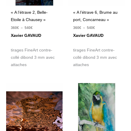
« A l’étrave 2, Belle-
« A l’étrave 6, Brume au
Etoile à Chausey »
port, Concarneau »
360
€
–
540
€
360
€
–
540
€
Xavier GAVAUD
Xavier GAVAUD
tirages FineArt contre-
tirages FineArt contre-
collé dibond 3 mm avec
collé dibond 3 mm avec
attaches
attaches