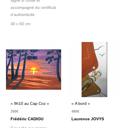
signé à l’unité et
accompagné du certificat
d’authenticité.
40 x 60 cm
« 9h10 au Cap Coz «
« A bord «
350
€
480
€
Frédéric CADIOU
Laurence JOVYS