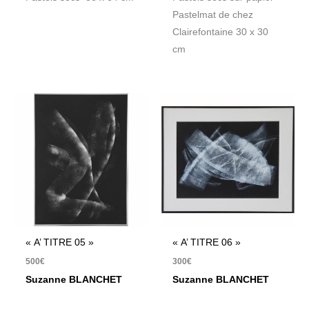
Pastelmat de chez
Clairefontaine 30 x 30
cm
« A’ TITRE 05 »
« A’ TITRE 06 »
500
€
300
€
Suzanne BLANCHET
Suzanne BLANCHET