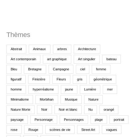
:
Thèmes
Abstrait
Animaux
arbres
Architecture
Art contemporain
art graphique
Art singulier
bateau
Bleu
Bretagne
Campagne
ciel
femme
figuratif
Finistère
Fleurs
gris
géométrique
homme
hyperréalisme
jaune
Lumière
mer
Minimalisme
Morbihan
Musique
Nature
Nature Morte
Noir
Noir et blanc
Nu
orangé
paysage
Personnage
Personnages
plage
portrait
rose
Rouge
scènes de vie
Street Art
vagues