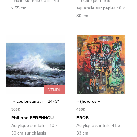
Huile sur toile de lin 46
Technique mixte,
x 55 cm
aquarelle sur papier 40 x
30 cm
VENDU
» Les brisants, n° 2443″
« (he)eros »
360
€
400
€
Philippe PERENNOU
FROB
Acrylique sur toile 40 x
Acrylique sur toile 41 x
30 cm sur châssis
33 cm