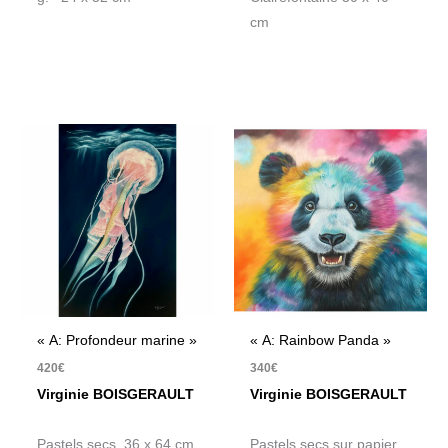
cm
« A: Profondeur marine »
« A: Rainbow Panda »
420
€
340
€
Virginie BOISGERAULT
Virginie BOISGERAULT
Pastels secs 36 x 64 cm
Pastels secs sur papier