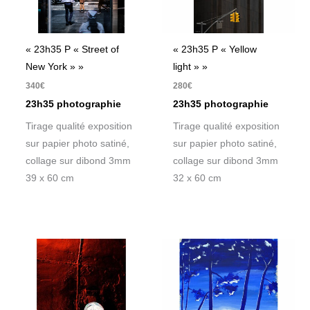
« 23h35 P « Street of
« 23h35 P « Yellow
New York » »
light » »
340
€
280
€
23h35 photographie
23h35 photographie
Tirage qualité exposition
Tirage qualité exposition
sur papier photo satiné,
sur papier photo satiné,
collage sur dibond 3mm
collage sur dibond 3mm
39 x 60 cm
32 x 60 cm