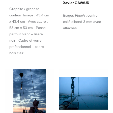
Xavier GAVAUD
Graphite / graphite
couleur Image : 43,4 cm
tirages FineArt contre-
x 43,4 cm Avec cadre :
collé dibond 3 mm avec
53 cm x 53 cm Passe
attaches
partout blanc – liseré
noir Cadre et verre
professionnel – cadre
bois clair
Plage
Plage
de
de
prix :
prix :
360€
360€
à
à
540€
540€