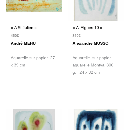
« A St Julien »
« A: Algues 10 »
450
€
350
€
André MEHU
Alexandre MUSSO
Aquarelle sur papier 27
Aquarelle sur papier
x 39 cm
aquarelle Montval 300
g. 24 x 32 cm