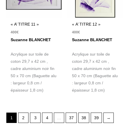
« A’ TITRE 11 »
« A’ TITRE 12 »
400
€
400
€
Suzanne BLANCHET
Suzanne BLANCHET
Acrylique sur toile de
Acrylique sur toile de
coton 29,7 x 42 cm ,
coton 29,7 x 42 cm ,
cadre aluminium noir fin
cadre aluminium noir fin
50 x 70 cm (Baguette alu
50 x 70 cm (Baguette alu
: largeur 0,8 cm /
: largeur 0,8 cm /
épaisseur 1,8 cm)
épaisseur 1,8 cm)
1
2
3
4
…
37
38
39
→