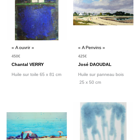
« A ouvrir »
« A Penvins »
450
€
425
€
Chantal VERRY
José DAOUDAL
Huile sur toile 65 x 81 cm
Huile sur panneau bois
25 x 50 cm