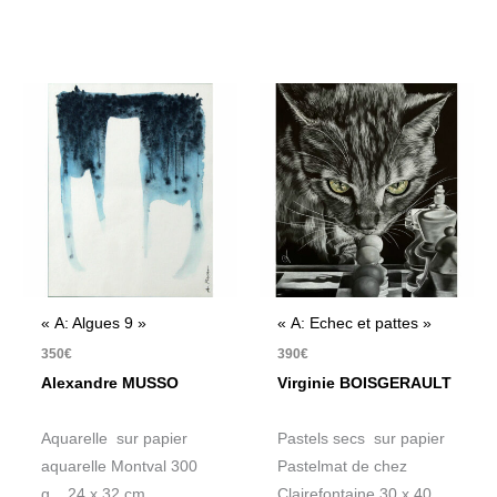
« A: Algues 9 »
« A: Echec et pattes »
350
€
390
€
Alexandre MUSSO
Virginie BOISGERAULT
Aquarelle sur papier
Pastels secs sur papier
aquarelle Montval 300
Pastelmat de chez
g. 24 x 32 cm
Clairefontaine 30 x 40