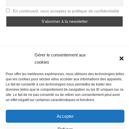
En continuant, vous acceptez la politique de confidentialité
Gérer le consentement aux
cookies
Nous contacter
Conditions Générales de Ventes
Politique de confidentialité
Mentions légales
Mon compte
Pour offrir les meilleures expériences, nous utilisons des technologies telles
que les cookies pour stocker et/ou accéder aux informations des appareils.
Mot de passe perdu
Newsletter
Politique de cookies (UE)
Le fait de consentir à ces technologies nous permettra de traiter des
données telles que le comportement de navigation ou les ID uniques sur ce
site. Le fait de ne pas consentir ou de retirer son consentement peut avoir
un effet négatif sur certaines caractéristiques et fonctions.
Accepter