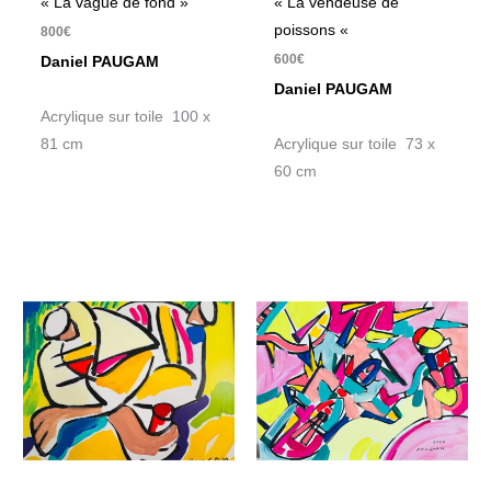
« La vague de fond »
« La vendeuse de
poissons «
800
€
600
€
Daniel PAUGAM
Daniel PAUGAM
Acrylique sur toile 100 x
81 cm
Acrylique sur toile 73 x
60 cm