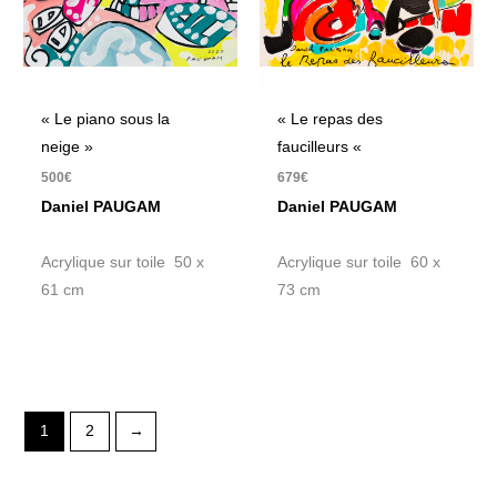
« Le piano sous la
« Le repas des
neige »
faucilleurs «
500
€
679
€
Daniel PAUGAM
Daniel PAUGAM
Acrylique sur toile 50 x
Acrylique sur toile 60 x
61 cm
73 cm
1
2
→