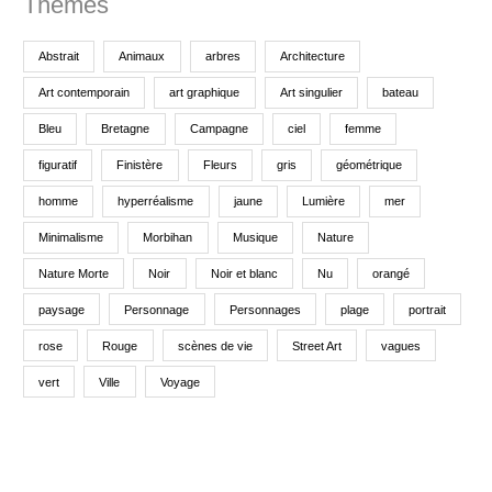
Thèmes
:
Abstrait
Animaux
arbres
Architecture
Art contemporain
art graphique
Art singulier
bateau
Bleu
Bretagne
Campagne
ciel
femme
figuratif
Finistère
Fleurs
gris
géométrique
homme
hyperréalisme
jaune
Lumière
mer
Minimalisme
Morbihan
Musique
Nature
Nature Morte
Noir
Noir et blanc
Nu
orangé
paysage
Personnage
Personnages
plage
portrait
rose
Rouge
scènes de vie
Street Art
vagues
vert
Ville
Voyage