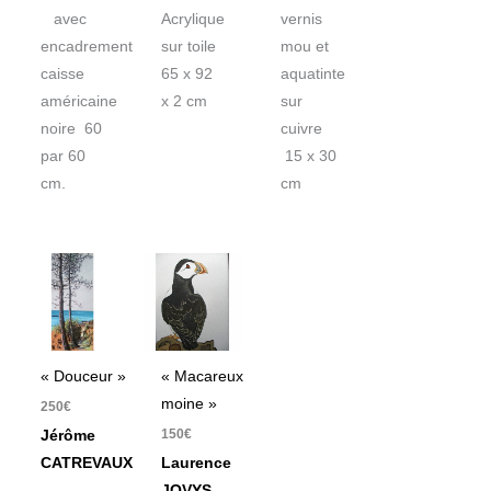
avec
Acrylique
vernis
encadrement
sur toile
mou et
caisse
65 x 92
aquatinte
américaine
x 2 cm
sur
noire 60
cuivre
par 60
15 x 30
cm.
cm
« Douceur »
« Macareux
moine »
250
€
150
€
Jérôme
CATREVAUX
Laurence
JOVYS