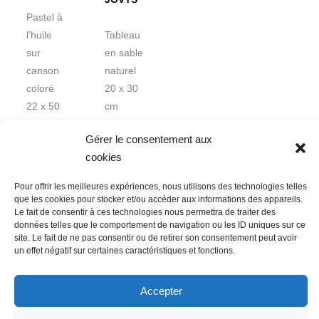
Pastel à
l’huile
Tableau
sur
en sable
canson
naturel
coloré
20 x 30
22 x 50
cm
cm
Gérer le consentement aux
cookies
Pour offrir les meilleures expériences, nous utilisons des technologies telles
que les cookies pour stocker et/ou accéder aux informations des appareils.
Le fait de consentir à ces technologies nous permettra de traiter des
données telles que le comportement de navigation ou les ID uniques sur ce
Nous contacter
Conditions Générales de Ventes
site. Le fait de ne pas consentir ou de retirer son consentement peut avoir
un effet négatif sur certaines caractéristiques et fonctions.
Politique de confidentialité
Mentions légales
Mon compte
Mot de passe perdu
Newsletter
Politique de cookies (UE)
Accepter