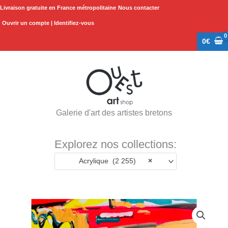
Aller
Livraison gratuite en France métropolitaine
Nous contacter
au
Ouvrir un compte | Identifiez-vous
contenu
0
€
Galerie d'art des artistes bretons
Explorez nos collections:
Acrylique (2 255)
×
quantité
de