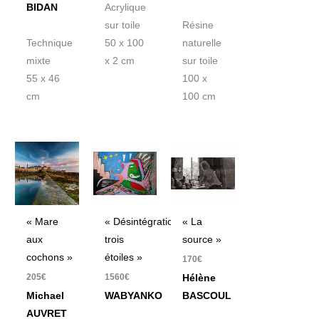
BIDAN
Acrylique
sur toile
Résine
Technique
50 x 100
naturelle
mixte
x 2 cm
sur toile
55 x 46
100 x
cm
100 cm
« Mare
« Désintégration
« La
aux
trois
source »
cochons »
étoiles »
170
€
205
€
1560
€
Hélène
Michael
WABYANKO
BASCOUL
AUVRET