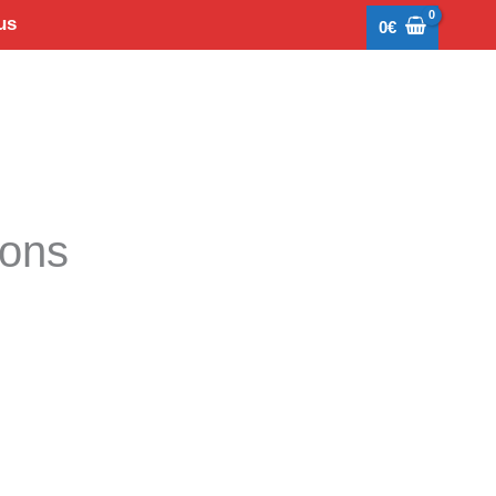
us
0
€
tons