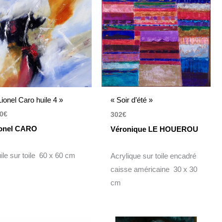
Lionel Caro huile 4 »
« Soir d’été »
0
€
302
€
onel CARO
Véronique LE HOUEROU
ile sur toile 60 x 60 cm
Acrylique sur toile encadré
caisse américaine 30 x 30
cm