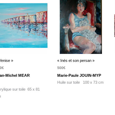
Venise »
« Inès et son persan »
0
€
500
€
an-Michel MEAR
Marie-Paule JOUIN-MYP
Huile sur toile 100 x 73 cm
rylique sur toile 65 x 81
m