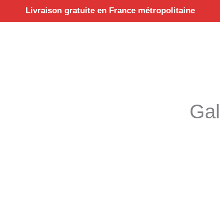
Aller
Livraison gratuite en France métropolitaine
au
contenu
Gal