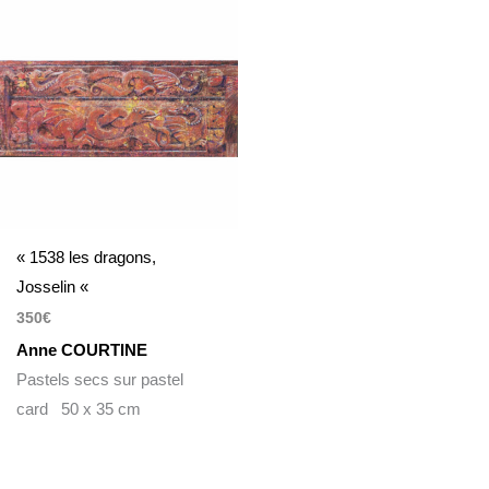
« 1538 les dragons,
Josselin «
350
€
Anne COURTINE
Pastels secs sur pastel
card 50 x 35 cm