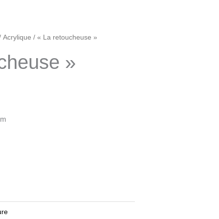
/
Acrylique
/ « La retoucheuse »
ucheuse »
cm
ure