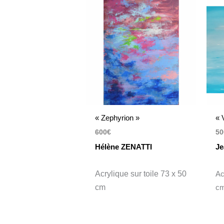
« Zephyrion »
« 
600
€
50
Hélène ZENATTI
Je
Acrylique sur toile 73 x 50
Ac
cm
c