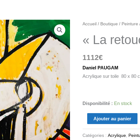
quantité
Accueil
/
Boutique
/
Peinture
de
« La reto
"La
retoucheuse"
1112
€
Daniel PAUGAM
Acrylique sur toile 80 x 80 
Disponibilité :
En stock
Ajouter au panier
Catégories :
Acrylique
,
Peint