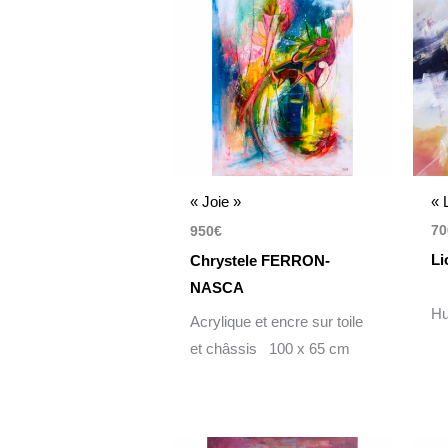
« 
« Joie »
70
950
€
Li
Chrystele FERRON-
NASCA
Hu
Acrylique et encre sur toile
et châssis 100 x 65 cm