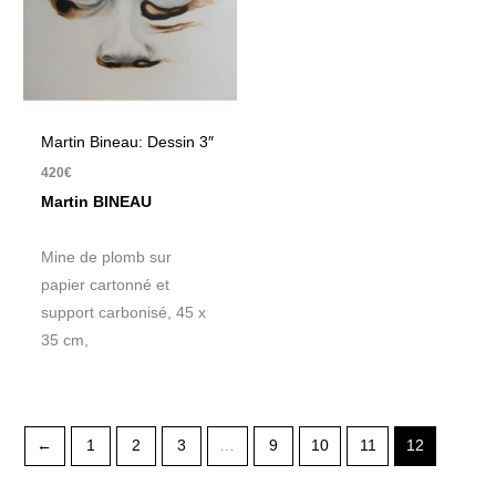
Martin Bineau: Dessin 3″
420
€
Martin BINEAU
Mine de plomb sur
papier cartonné et
support carbonisé, 45 x
35 cm,
←
1
2
3
…
9
10
11
12