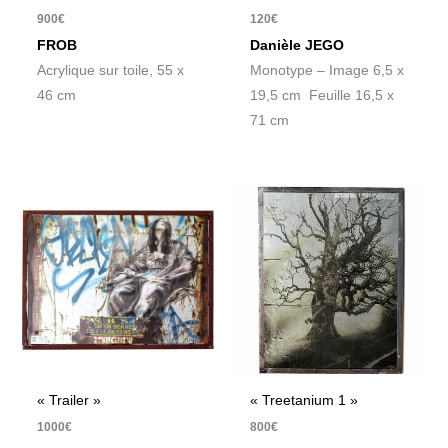
900
€
120
€
FROB
Danièle JEGO
Acrylique sur toile, 55 x
Monotype – Image 6,5 x
46 cm
19,5 cm Feuille 16,5 x
71 cm
« Trailer »
« Treetanium 1 »
1000
€
800
€