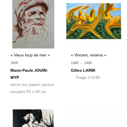
de
prix :
140€
à
240€
« Vieux loup de mer »
« Vincent, reviens »
300
€
140
€
–
240
€
Marie-Paule JOUIN-
Gilles LARBI
MYP
Tirage n°2/30
encre sur papier canson
encadré 65 x 50 cm