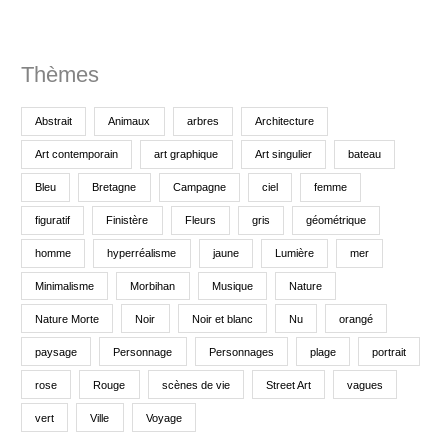
:
Thèmes
Abstrait
Animaux
arbres
Architecture
Art contemporain
art graphique
Art singulier
bateau
Bleu
Bretagne
Campagne
ciel
femme
figuratif
Finistère
Fleurs
gris
géométrique
homme
hyperréalisme
jaune
Lumière
mer
Minimalisme
Morbihan
Musique
Nature
Nature Morte
Noir
Noir et blanc
Nu
orangé
paysage
Personnage
Personnages
plage
portrait
rose
Rouge
scènes de vie
Street Art
vagues
vert
Ville
Voyage