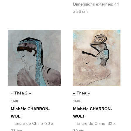
Dimensions externes: 44
x 56 cm
« Théa 2 »
« Théa »
160
€
160
€
Michèle CHARRON-
Michèle CHARRON-
WOLF
WOLF
Encre de Chine 20 x
Encre de Chine 32 x
31 cm
39 cm