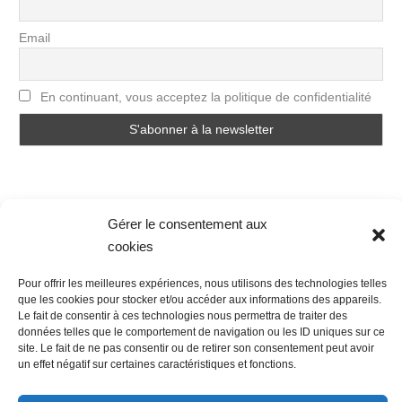
Email
En continuant, vous acceptez la politique de confidentialité
Gérer le consentement aux
cookies
Nous contacter
Conditions Générales de Ventes
Pour offrir les meilleures expériences, nous utilisons des technologies telles
Politique de confidentialité
Mentions légales
Mon compte
que les cookies pour stocker et/ou accéder aux informations des appareils.
Mot de passe perdu
Newsletter
Politique de cookies (UE)
Le fait de consentir à ces technologies nous permettra de traiter des
données telles que le comportement de navigation ou les ID uniques sur ce
site. Le fait de ne pas consentir ou de retirer son consentement peut avoir
un effet négatif sur certaines caractéristiques et fonctions.