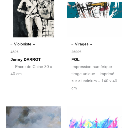
« Violoniste »
« Virages »
450
€
2600
€
Jenny DARROT
FOL
Encre de Chine 30 x
Impression numérique
40 cm
tirage unique – imprimé
sur aluminium – 140 x 40
cm
Plage
de
prix :
110€
à