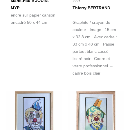
360
€
Marie-Paule JOUIN-
MYP
Thierry BERTRAND
encre sur papier canson
encadré 50 x 44 cm
Graphite / crayon de
couleur Image : 15 cm
x 32,8 cm Avec cadre :
33 cm x 48 cm Passe
partout blanc cassé –
liseré noir Cadre et
verre professionnel –
cadre bois clair