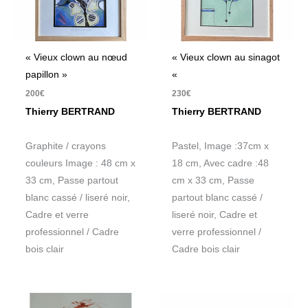
« Vieux clown au nœud
« Vieux clown au sinagot
papillon »
«
200
€
230
€
Thierry BERTRAND
Thierry BERTRAND
Graphite / crayons
Pastel, Image :37cm x
couleurs Image : 48 cm x
18 cm, Avec cadre :48
33 cm, Passe partout
cm x 33 cm, Passe
blanc cassé / liseré noir,
partout blanc cassé /
Cadre et verre
liseré noir, Cadre et
professionnel / Cadre
verre professionnel /
bois clair
Cadre bois clair
Plage