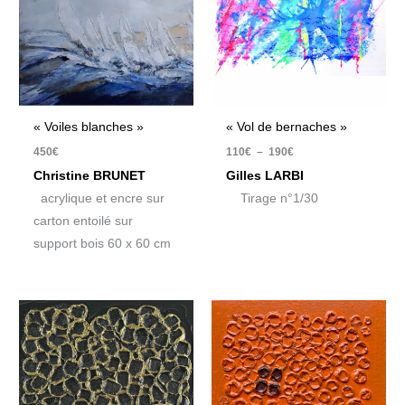
190€
« Voiles blanches »
« Vol de bernaches »
450
€
110
€
–
190
€
Christine BRUNET
Gilles LARBI
acrylique et encre sur
Tirage n°1/30
carton entoilé sur
support bois 60 x 60 cm