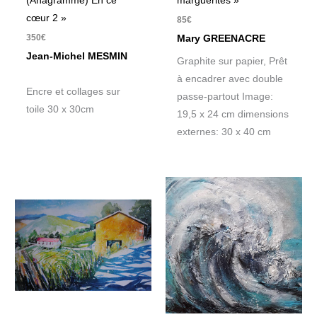
(Anagramme) En ce
marguerites »
cœur 2 »
85
€
350
€
Mary GREENACRE
Jean-Michel MESMIN
Graphite sur papier, Prêt
à encadrer avec double
Encre et collages sur
passe-partout Image:
toile 30 x 30cm
19,5 x 24 cm dimensions
externes: 30 x 40 cm