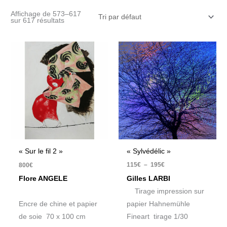
Affichage de 573–617
sur 617 résultats
Plage
de
prix :
115€
à
195€
« Sylvédélic »
« Sur le fil 2 »
115
€
–
195
€
800
€
Gilles LARBI
Flore ANGELE
Tirage impression sur
papier Hahnemühle
Encre de chine et papier
Fineart tirage 1/30
de soie 70 x 100 cm