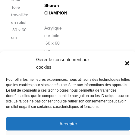
Sharon
Toile
CHAMPION
travaillée
en relief
Acrylique
30 x 60
sur toile
cm
60 x 60
cm
Gérer le consentement aux
cookies
Pour offrir les meilleures expériences, nous utilisons des technologies telles
que les cookies pour stocker et/ou accéder aux informations des appareils.
Le fait de consentir à ces technologies nous permettra de traiter des
données telles que le comportement de navigation ou les ID uniques sur ce
Nous contacter
Conditions Générales de Ventes
site. Le fait de ne pas consentir ou de retirer son consentement peut avoir
Politique de confidentialité
Mentions légales
Mon compte
un effet négatif sur certaines caractéristiques et fonctions.
Mot de passe perdu
Newsletter
Politique de cookies (UE)
Accepter