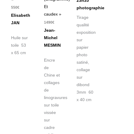
23h35
Et
550
€
photographie
caudex »
Elisabeth
Tirage
1490
€
JAN
qualité
Jean-
exposition
Huile sur
Michel
sur
toile 53
MESMIN
papier
x 65 cm
photo
Encre
satiné,
de
collage
Chine et
sur
collages
dibond
de
3mm 60
linogravures
x 40 cm
sur toile
vissée
sur
cadre