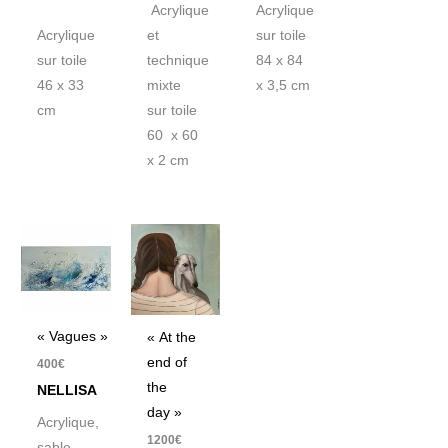
Acrylique
Acrylique
Acrylique
et
sur toile
sur toile
technique
84 x 84
46 x 33
mixte
x 3,5 cm
cm
sur toile
60 x 60
x 2 cm
« Vagues »
« At the
end of
400
€
the
NELLISA
day »
Acrylique,
1200
€
sable,