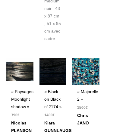
médium
noir 43
x 87 cm
, 51 x 95
cm avec
cadre
« Paysages:
« Black
« Majorelle
Moonlight
on Black
2 »
shadow »
n°2174 »
1500
€
390
€
1400
€
Chris
Nicolas
Klara
JANO
PLANSON
GUNNLAUGSDOTTIR