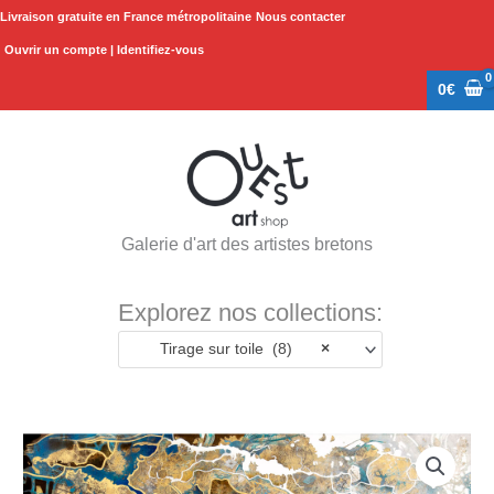
Aller
Livraison gratuite en France métropolitaine
Nous contacter
au
Ouvrir un compte | Identifiez-vous
contenu
0
€
Galerie d'art des artistes bretons
Explorez nos collections:
Tirage sur toile (8)
×
Plage
quantité
de
de