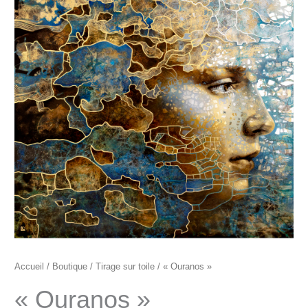
prix :
"Ouranos"
580€
à
880€
Accueil
/
Boutique
/
Tirage sur toile
/ « Ouranos »
« Ouranos »