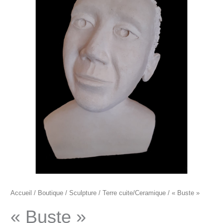
"Buste"
Accueil
/
Boutique
/
Sculpture
/
Terre cuite/Ceramique
/ « Buste »
« Buste »