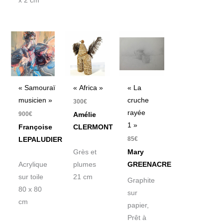
x 2 cm
« Samouraï
« Africa »
« La
musicien »
cruche
300
€
rayée
900
€
Amélie
1 »
Françoise
CLERMONT
85
€
LEPALUDIER
Grès et
Mary
Acrylique
plumes
GREENACRE
sur toile
21 cm
Graphite
80 x 80
sur
cm
papier,
Prêt à