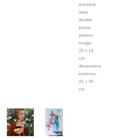
encadrer
avec
double
passe-
partout
Image:
25 x 19
cm
dimensions
externes:
41 x 30
cm