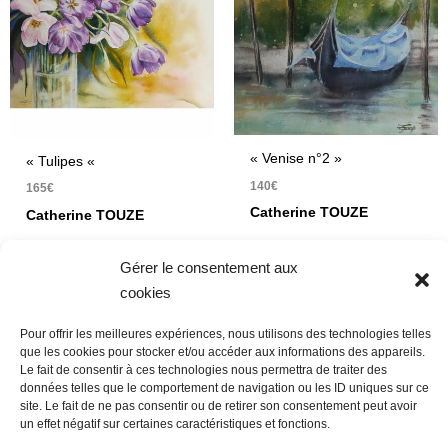
« Venise n°2 »
« Tulipes «
140
€
165
€
Catherine TOUZE
Catherine TOUZE
Aquarelle 19 x 19 cm
Aquarelle 33,5 x 24 cm
Gérer le consentement aux
cookies
Pour offrir les meilleures expériences, nous utilisons des technologies telles
que les cookies pour stocker et/ou accéder aux informations des appareils.
Le fait de consentir à ces technologies nous permettra de traiter des
données telles que le comportement de navigation ou les ID uniques sur ce
Nous contacter
Conditions Générales de Ventes
site. Le fait de ne pas consentir ou de retirer son consentement peut avoir
Politique de confidentialité
Mentions légales
Mon compte
un effet négatif sur certaines caractéristiques et fonctions.
Mot de passe perdu
Newsletter
Politique de cookies (UE)