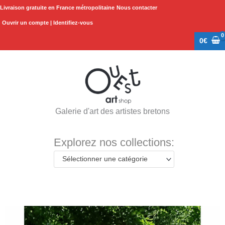
Aller
Livraison gratuite en France métropolitaine
Nous contacter
au
Ouvrir un compte | Identifiez-vous
contenu
0
€
Galerie d'art des artistes bretons
Explorez nos collections:
Sélectionner une catégorie