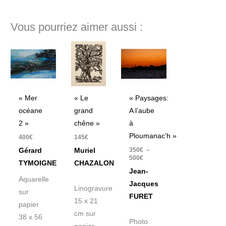
Vous pourriez aimer aussi :
Plage
de
prix :
350€
à
500€
« Mer
« Le
« Paysages:
océane
grand
A l’aube
2 »
chêne »
à
Ploumanac’h »
400
€
145
€
350
€
–
Gérard
Muriel
500
€
TYMOIGNE
CHAZALON
Jean-
Aquarelle
Jacques
Linogravure
sur
FURET
15 x 21
papier
cm sur
38 x 56
Photo