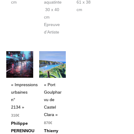
cm
aquatinte
61 x 38
30 x 40
cm
cm
Epreuve
d’Artiste
« Impressions
« Port
urbaines
Goulphar
n°
vu de
2134 »
Castel
Clara »
310
€
870
€
Philippe
PERENNOU
Thierry