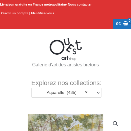
Aller
Livraison gratuite en France métropolitaine
Nous contacter
au
Ouvrir un compte | Identifiez-vous
contenu
0
€
Galerie d'art des artistes bretons
Explorez nos collections:
Aquarelle (435)
×
quantité
de