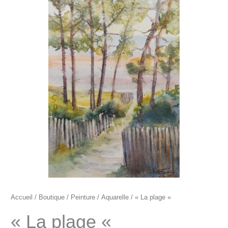
"La
plage
"
Accueil
/
Boutique
/
Peinture
/
Aquarelle
/ « La plage «
« La plage «