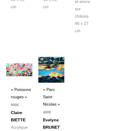
et encre
cm
cm
sur
châssis
46 x 27
cm
« Poissons
« Parc
rouges »
Saint
Nicolas »
900
€
400
€
Claire
BIETTE
Evelyne
Acrylique
BRUNET