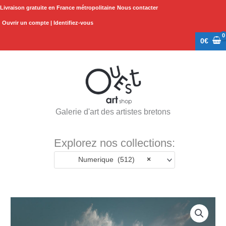
Aller
Livraison gratuite en France métropolitaine
Nous contacter
au
Ouvrir un compte | Identifiez-vous
contenu
0
€
Galerie d'art des artistes bretons
Explorez nos collections:
Numerique (512)
×
quantité
de