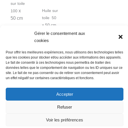
sur toile
x
Huile sur
100
50 cm
toile 50
x 50 cm
Gérer le consentement aux
cookies
Pour offrir les meilleures expériences, nous utilisons des technologies telles
que les cookies pour stocker et/ou accéder aux informations des appareils.
Le fait de consentir à ces technologies nous permettra de traiter des
données telles que le comportement de navigation ou les ID uniques sur ce
Nous contacter
Conditions Générales de Ventes
site. Le fait de ne pas consentir ou de retirer son consentement peut avoir
Politique de confidentialité
Mentions légales
Mon compte
un effet négatif sur certaines caractéristiques et fonctions.
Mot de passe perdu
Newsletter
Politique de cookies (UE)
Accepter
Refuser
Voir les préférences