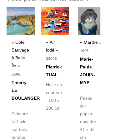
« Côte
« Air
« Marthe »
Sauvage
iodé »
100
€
à Belle
3400
€
Marie-
Île »
Pierrick
Paule
350
€
TUAL
JOUIN-
Thierry
MYP
Huile au
LE
couteau
BOULANGER
Pastel
100 x
sur
100 cm
Peinture
papier
à l’huile
encadré
sur toile
41 x 32
tendue
cm