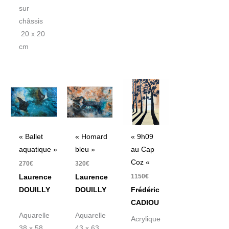
sur
châssis
20 x 20
cm
« Ballet
« Homard
« 9h09
aquatique »
bleu »
au Cap
Coz «
270
€
320
€
1150
€
Laurence
Laurence
DOUILLY
DOUILLY
Frédéric
CADIOU
Aquarelle
Aquarelle
Acrylique
38 x 58
43 x 63