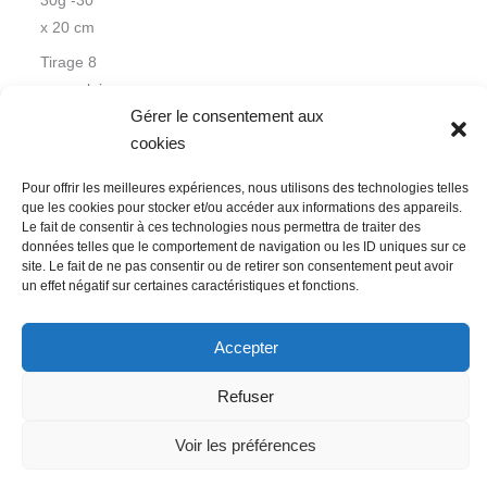
30g -30
x 20 cm
Tirage 8
exemplaires
Gérer le consentement aux
cookies
Pour offrir les meilleures expériences, nous utilisons des technologies telles
que les cookies pour stocker et/ou accéder aux informations des appareils.
Le fait de consentir à ces technologies nous permettra de traiter des
données telles que le comportement de navigation ou les ID uniques sur ce
Nous contacter
Conditions Générales de Ventes
site. Le fait de ne pas consentir ou de retirer son consentement peut avoir
un effet négatif sur certaines caractéristiques et fonctions.
Politique de confidentialité
Mentions légales
Mon compte
Mot de passe perdu
Newsletter
Politique de cookies (UE)
Accepter
Refuser
Voir les préférences