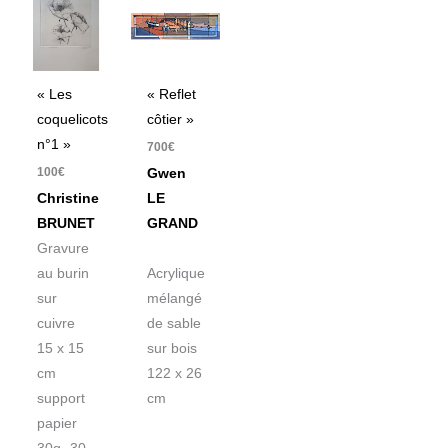
« Les
« Reflet
coquelicots
côtier »
n°1 »
700
€
100
€
Gwen
Christine
LE
BRUNET
GRAND
Gravure
au burin
Acrylique
sur
mélangé
cuivre
de sable
15 x 15
sur bois
cm
122 x 26
support
cm
papier