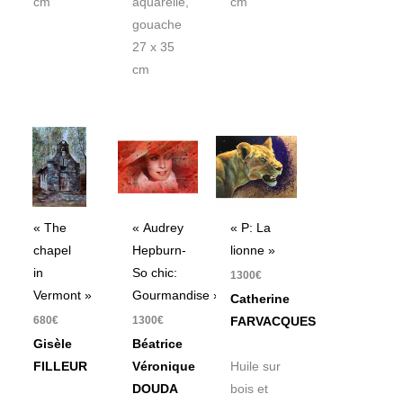
cm
aquarelle,
cm
gouache
27 x 35
cm
« The
« Audrey
« P: La
chapel
Hepburn-
lionne »
in
So chic:
1300
€
Vermont »
Gourmandise »
Catherine
680
€
1300
€
FARVACQUES
Gisèle
Béatrice
FILLEUR
Véronique
Huile sur
DOUDA
bois et