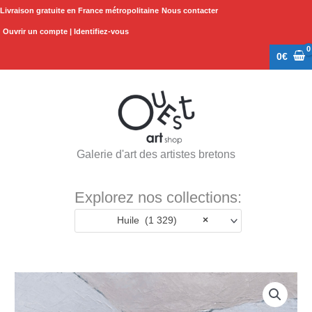
Aller
Livraison gratuite en France métropolitaine
Nous contacter
au
Ouvrir un compte | Identifiez-vous
contenu
0
€
Galerie d'art des artistes bretons
Explorez nos collections:
Huile (1 329)
×
quantité
de