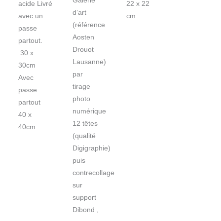
Galerie
acide Livré
22 x 22
d’art
avec un
cm
(référence
passe
Aosten
partout.
Drouot
30 x
Lausanne)
30cm
par
Avec
tirage
passe
photo
partout
numérique
40 x
12 têtes
40cm
(qualité
Digigraphie)
puis
contrecollage
sur
support
Dibond ,