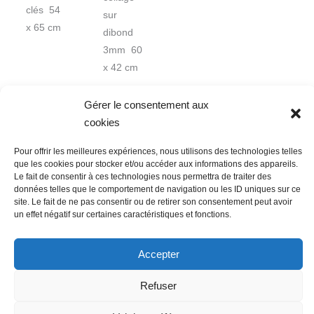
clés 54
sur
x 65 cm
dibond
3mm 60
x 42 cm
Gérer le consentement aux
cookies
Pour offrir les meilleures expériences, nous utilisons des technologies telles
que les cookies pour stocker et/ou accéder aux informations des appareils.
Le fait de consentir à ces technologies nous permettra de traiter des
données telles que le comportement de navigation ou les ID uniques sur ce
Nous contacter
Conditions Générales de Ventes
site. Le fait de ne pas consentir ou de retirer son consentement peut avoir
Politique de confidentialité
Mentions légales
Mon compte
un effet négatif sur certaines caractéristiques et fonctions.
Mot de passe perdu
Newsletter
Politique de cookies (UE)
Accepter
Refuser