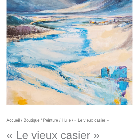
"Le
vieux
casier"
Accueil
/
Boutique
/
Peinture
/
Huile
/ « Le vieux casier »
« Le vieux casier »