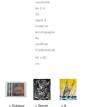
numéroté
de 2 à
30,
signé à
l’unité et
accompagné
du
certificat
d’authenticité.
40 x 60
cm
« Octopus
« Secret
« A