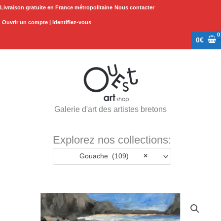
Aller
Livraison gratuite en France métropolitaine
Nous contacter
au
Ouvrir un compte | Identifiez-vous
contenu
0
€
Galerie d'art des artistes bretons
Explorez nos collections:
Gouache (109)
×
quantité
de