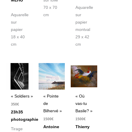
MEHU
sur toile
70 x 70
Aquarelle
Aquarelle
cm
sur
sur
papier
papier
montval
18 x 40
29 x 42
cm
cm
« Soldiers »
« Pointe
« Où
de
vas-tu
350
€
Bilhervé »
Basile? »
23h35
1500
€
1500
€
photographie
Antoine
Thierry
Tirage