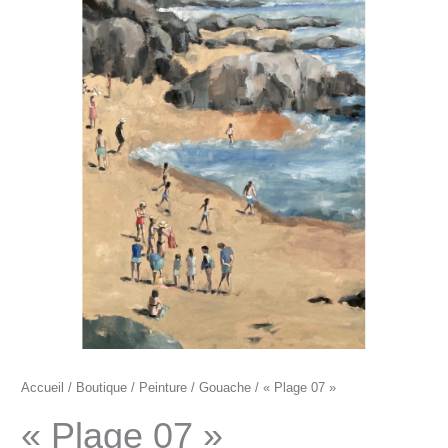
"Plage
07"
Accueil
/
Boutique
/
Peinture
/
Gouache
/ « Plage 07 »
« Plage 07 »