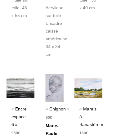
Huile sur
toile 30
toile 46
Acrylique
x 40 cm
x 55 cm
sur toile
Encadré
caisse
américaine
34 x 34
cm
« Encre
« Chignon »
« Marais
espace
à
90
€
6 »
Banastère »
Marie-
950
€
160
€
Paule