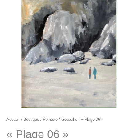
"Plage
06"
Accueil
/
Boutique
/
Peinture
/
Gouache
/ « Plage 06 »
« Plage 06 »