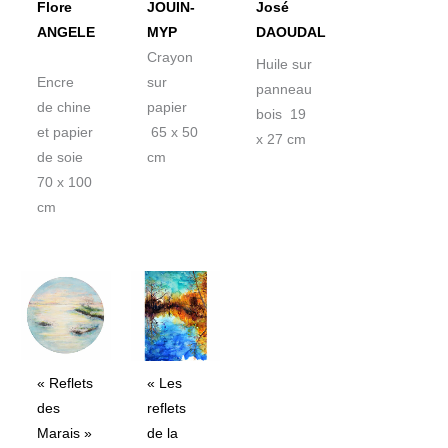
Flore
JOUIN-
José
ANGELE
MYP
DAOUDAL
Crayon
Huile sur
Encre
sur
panneau
de chine
papier
bois 19
et papier
65 x 50
x 27 cm
de soie
cm
70 x 100
cm
« Reflets
« Les
des
reflets
Marais »
de la