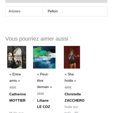
Artistes
Pelton
Vous pourriez aimer aussi :
« Entre
« Peut-
« She
amis »
être
holds »
demain »
400
€
460
€
260
€
Catherine
Christelle
MOTTIER
Liliane
ZACCHERO
LE COZ
huile sur