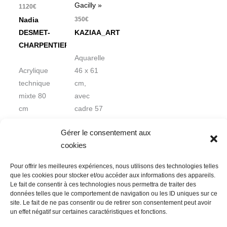
Gacilly »
1120
€
350
€
Nadia
DESMET-
KAZIAA_ART
CHARPENTIER
Aquarelle
Acrylique
46 x 61
technique
cm,
mixte 80
avec
cm
cadre 57
x 77 cm
Gérer le consentement aux
cookies
Pour offrir les meilleures expériences, nous utilisons des technologies telles
que les cookies pour stocker et/ou accéder aux informations des appareils.
Le fait de consentir à ces technologies nous permettra de traiter des
données telles que le comportement de navigation ou les ID uniques sur ce
Nous contacter
Conditions Générales de Ventes
site. Le fait de ne pas consentir ou de retirer son consentement peut avoir
un effet négatif sur certaines caractéristiques et fonctions.
Politique de confidentialité
Mentions légales
Mon compte