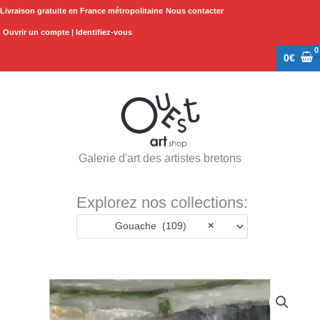
Aller
Livraison gratuite en France métropolitaine
Nous contacter
au
Ouvrir un compte | Identifiez-vous
contenu
0
€
Galerie d'art des artistes bretons
Explorez nos collections:
Gouache (109)
×
quantité
de