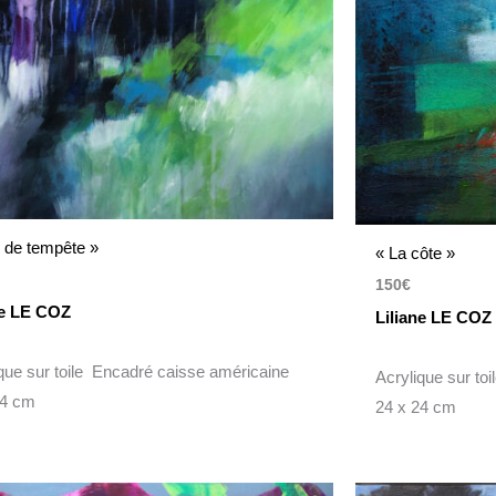
r de tempête »
« La côte »
150
€
ne LE COZ
Liliane LE COZ
ique sur toile Encadré caisse américaine
Acrylique sur to
54 cm
24 x 24 cm