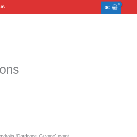
us
0
€
tons
s endroits (Dordogne, Guyane) avant