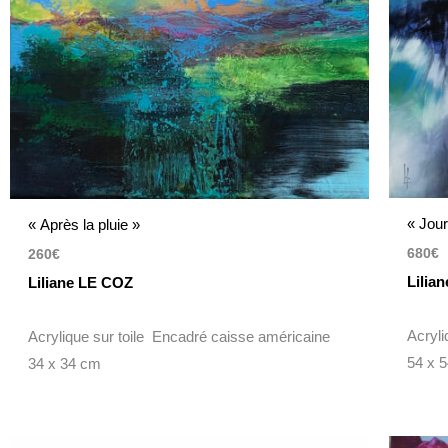
« Jou
« Après la pluie »
680
€
260
€
Lilia
Liliane LE COZ
Acryl
Acrylique sur toile Encadré caisse américaine
54 x 
34 x 34 cm