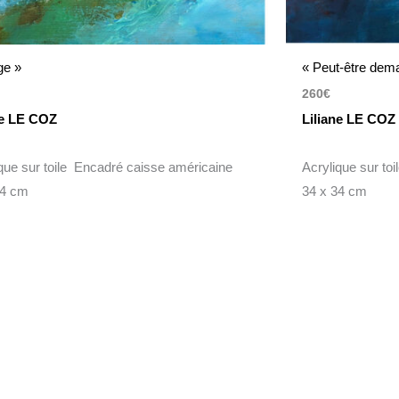
ge »
« Peut-être dema
260
€
ne LE COZ
Liliane LE COZ
ique sur toile Encadré caisse américaine
Acrylique sur to
34 cm
34 x 34 cm