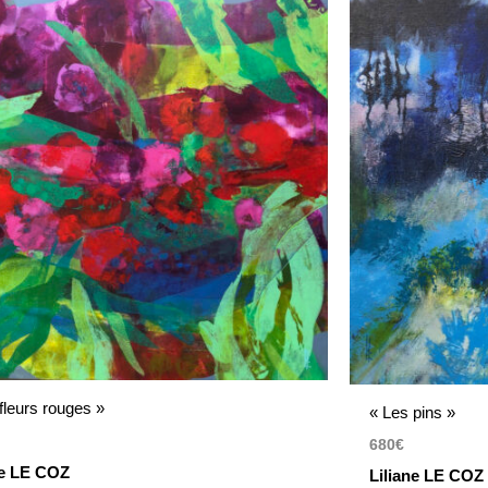
fleurs rouges »
« Les pins »
680
€
ne LE COZ
Liliane LE COZ