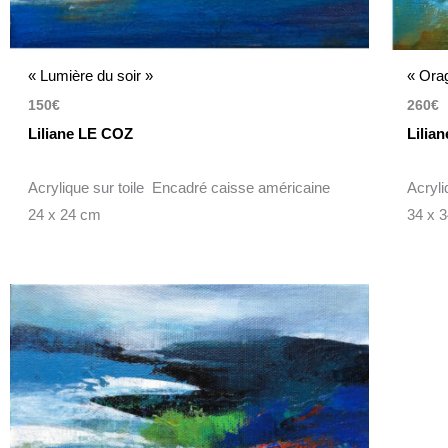
« Lumière du soir »
« Ora
150
€
260
€
Liliane LE COZ
Lilia
Acrylique sur toile Encadré caisse américaine
Acryl
24 x 24 cm
34 x 