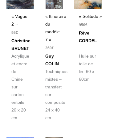
« Vague
« Itinéraire
« Solitude »
2 »
du
950
€
modèle
95
€
Rève
7 »
Christine
CORDEL
260
€
BRUNET
Acrylique
Guy
Huile sur
et encre
COLIN
toile de
de
Techniques
lin- 60 x
Chine
mixtes –
60cm
sur
transfert
carton
sur
entoilé
composite
20 x 20
24 x 40
cm
cm