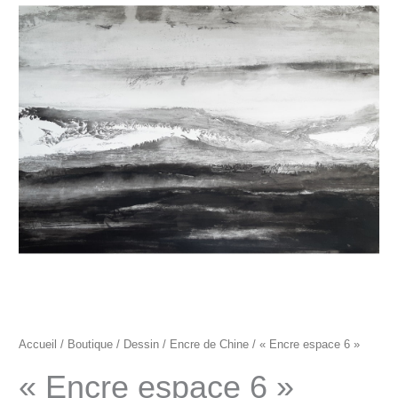
"Encre
espace
6"
Accueil
/
Boutique
/
Dessin
/
Encre de Chine
/ « Encre espace 6 »
« Encre espace 6 »