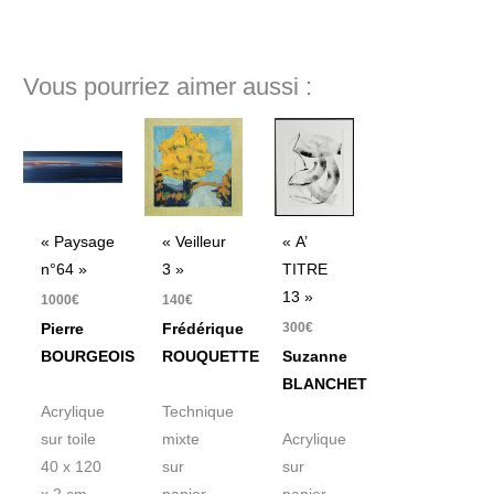
Vous pourriez aimer aussi :
« Paysage
« Veilleur
« A’
n°64 »
3 »
TITRE
13 »
1000
€
140
€
300
€
Pierre
Frédérique
BOURGEOIS
ROUQUETTE
Suzanne
BLANCHET
Acrylique
Technique
sur toile
mixte
Acrylique
40 x 120
sur
sur