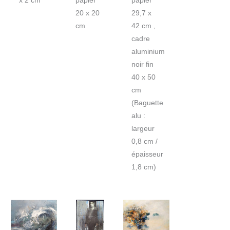
x 2 cm
papier
papier
20 x 20
29,7 x
cm
42 cm ,
cadre
aluminium
noir fin
40 x 50
cm
(Baguette
alu :
largeur
0,8 cm /
épaisseur
1,8 cm)