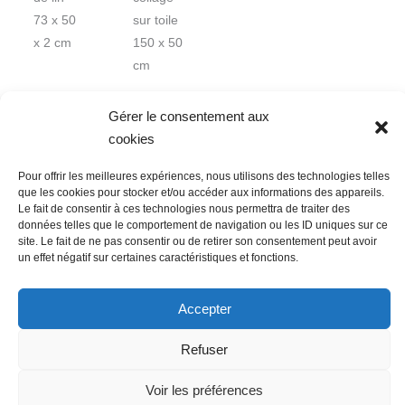
73 x 50
sur toile
x 2 cm
150 x 50
cm
Gérer le consentement aux
cookies
Pour offrir les meilleures expériences, nous utilisons des technologies telles
que les cookies pour stocker et/ou accéder aux informations des appareils.
Le fait de consentir à ces technologies nous permettra de traiter des
données telles que le comportement de navigation ou les ID uniques sur ce
Nous contacter
Conditions Générales de Ventes
site. Le fait de ne pas consentir ou de retirer son consentement peut avoir
un effet négatif sur certaines caractéristiques et fonctions.
Politique de confidentialité
Mentions légales
Mon compte
Mot de passe perdu
Newsletter
Politique de cookies (UE)
Accepter
Refuser
Voir les préférences