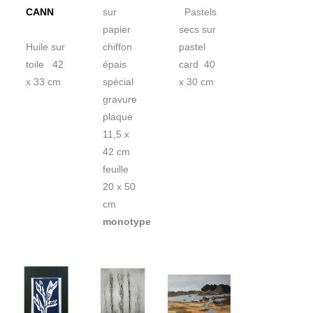
CANN
sur
Pastels
papier
secs sur
Huile sur
chiffon
pastel
toile 42
épais
card 40
x 33 cm
spécial
x 30 cm
gravure
plaque
11,5 x
42 cm
feuille
20 x 50
cm
monotype