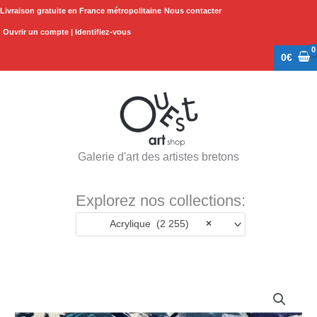
Aller
Livraison gratuite en France métropolitaine
Nous contacter
au
Ouvrir un compte | Identifiez-vous
contenu
0
€
Galerie d'art des artistes bretons
Explorez nos collections:
Acrylique (2 255)
×
quantité
de