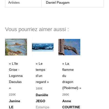
Artistes
Daniel Paugam
Vous pourriez aimer aussi :
« L’Ile
« Le
« La
Grise -
temps
flamme
Logonna
d’un
du
Daoulas
regard »
dragon
«
(Ploërmel) »
160
€
220
€
280
€
Danièle
Janine
JEGO
Anne
LE
Estampe
COURTINE