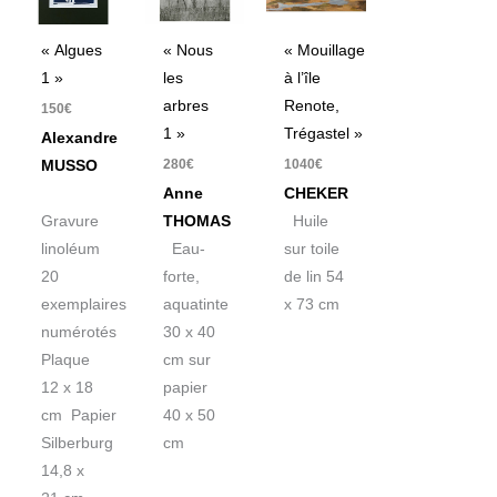
« Algues
« Nous
« Mouillage
1 »
les
à l’île
arbres
Renote,
150
€
1 »
Trégastel »
Alexandre
280
€
1040
€
MUSSO
Anne
CHEKER
Gravure
THOMAS
Huile
linoléum
Eau-
sur toile
20
forte,
de lin 54
exemplaires
aquatinte
x 73 cm
numérotés
30 x 40
Plaque
cm sur
12 x 18
papier
cm Papier
40 x 50
Silberburg
cm
14,8 x