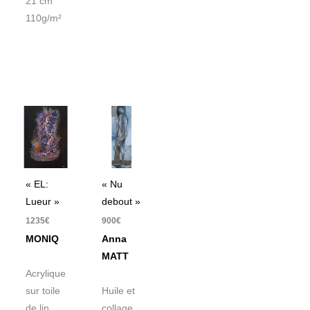
21 cm
110g/m²
« EL:
« Nu
Lueur »
debout »
1235
€
900
€
MONIQ
Anna
MATT
Acrylique
sur toile
Huile et
de lin
collage