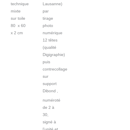
technique
Lausanne)
mixte
par
sur toile
tirage
80 x 60
photo
x 2 cm
numérique
12 têtes
(qualité
Digigraphie)
puis
contrecollage
sur
support
Dibond ,
numéroté
de 2 à
30,
signé à
l’unité et