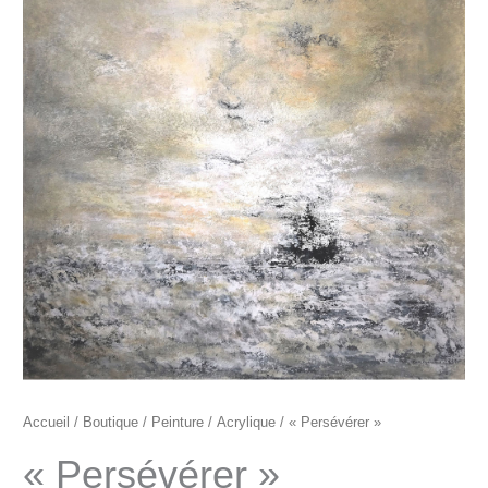
"Persévérer"
Accueil
/
Boutique
/
Peinture
/
Acrylique
/ « Persévérer »
« Persévérer »