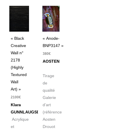
« Black
« Anode-
Creative
BNP3147 »
Wall n°
380
€
2178
AOSTEN
(Highly
Textured
Tirage
Wall
de
Art) »
qualité
2100
€
Galerie
Klara
d’art
GUNNLAUGSDOTTIR
(référence
Acrylique
Aosten
et
Drouot