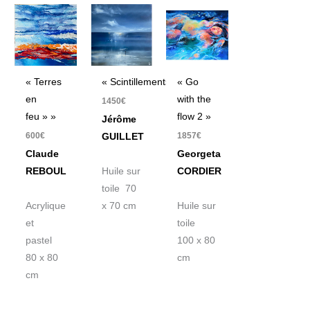
« Terres
« Scintillements »
« Go
en
with the
1450
€
feu » »
flow 2 »
Jérôme
600
€
1857
€
GUILLET
Claude
Georgeta
REBOUL
Huile sur
CORDIER
toile 70
Acrylique
x 70 cm
Huile sur
et
toile
pastel
100 x 80
80 x 80
cm
cm