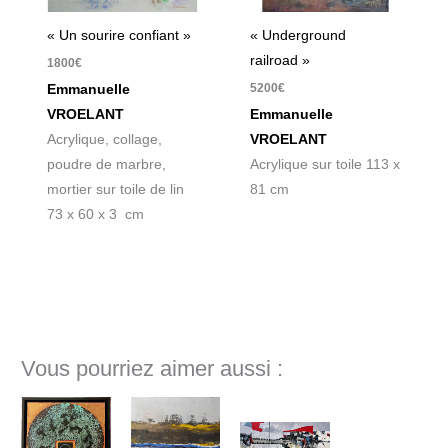
« Un sourire confiant »
« Underground
railroad »
1800
€
5200
€
Emmanuelle
VROELANT
Emmanuelle
Acrylique, collage,
VROELANT
poudre de marbre,
Acrylique sur toile 113 x
mortier sur toile de lin
81 cm
73 x 60 x 3 cm
Vous pourriez aimer aussi :