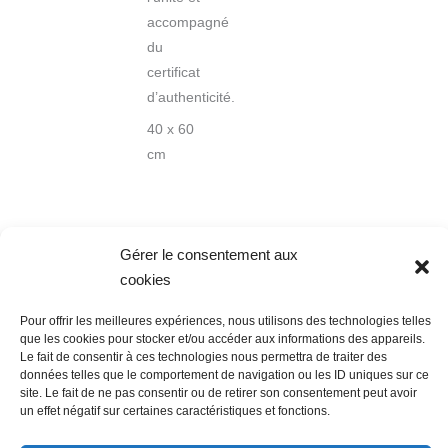
accompagné
du
certificat
d’authenticité.
40 x 60
cm
Gérer le consentement aux
cookies
Nous contacter
Conditions Générales de Ventes
Pour offrir les meilleures expériences, nous utilisons des technologies telles
Politique de confidentialité
Mentions légales
Mon compte
que les cookies pour stocker et/ou accéder aux informations des appareils.
Le fait de consentir à ces technologies nous permettra de traiter des
Mot de passe perdu
Newsletter
Politique de cookies (UE)
données telles que le comportement de navigation ou les ID uniques sur ce
site. Le fait de ne pas consentir ou de retirer son consentement peut avoir
un effet négatif sur certaines caractéristiques et fonctions.