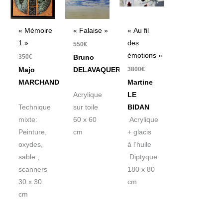
« Falaise »
« Mémoire
« Au fil
1 »
des
550
€
émotions »
350
€
Bruno
3800
€
DELAVAQUERIE
Majo
MARCHAND
Martine
Acrylique
LE
sur toile
Technique
BIDAN
60 x 60
mixte:
Acrylique
cm
Peinture,
+ glacis
oxydes,
à l’huile
sable ,
Diptyque
scanners
180 x 80
30 x 30
cm
cm