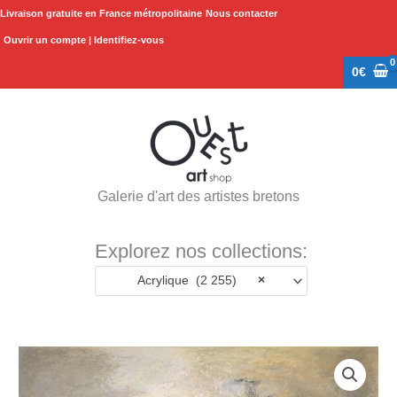
Aller
Livraison gratuite en France métropolitaine
Nous contacter
au
Ouvrir un compte | Identifiez-vous
contenu
0
€
Galerie d'art des artistes bretons
Explorez nos collections:
Acrylique (2 255)
×
quantité
de