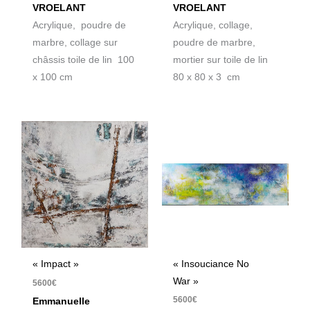
VROELANT
VROELANT
Acrylique, poudre de
Acrylique, collage,
marbre, collage sur
poudre de marbre,
châssis toile de lin 100
mortier sur toile de lin
x 100 cm
80 x 80 x 3 cm
« Insouciance No
« Impact »
War »
5600
€
5600
€
Emmanuelle