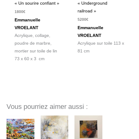
« Un sourire confiant »
« Underground
railroad »
1800
€
5200
€
Emmanuelle
VROELANT
Emmanuelle
Acrylique, collage,
VROELANT
poudre de marbre,
Acrylique sur toile 113 x
mortier sur toile de lin
81 cm
73 x 60 x 3 cm
Vous pourriez aimer aussi :