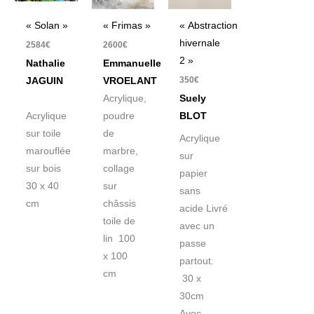
« Solan »
« Frimas »
« Abstraction
hivernale
2584
€
2600
€
2 »
Nathalie
Emmanuelle
350
€
JAGUIN
VROELANT
Acrylique,
Suely
Acrylique
poudre
BLOT
sur toile
de
Acrylique
marouflée
marbre,
sur
sur bois
collage
papier
30 x 40
sur
sans
cm
châssis
acide Livré
toile de
avec un
lin 100
passe
x 100
partout.
cm
30 x
30cm
Avec