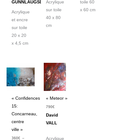
GUNNLAUGSDOTTIR
Acrylique
toile 60
sur toile
x 60 cm
Acrylique
40 x 80
et encre
cm
sur toile
20 x 20
x 4,5 cm
Plage
de
prix :
360€
à
540€
« Confidences
« Meteor »
15:
790
€
Concarneau,
David
centre
VALL
ville »
360
€
–
Acrylique