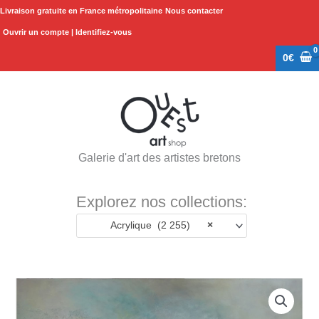
Aller
Livraison gratuite en France métropolitaine
Nous contacter
au
Ouvrir un compte | Identifiez-vous
contenu
0
€
Galerie d'art des artistes bretons
Explorez nos collections:
Acrylique (2 255)
×
quantité
de