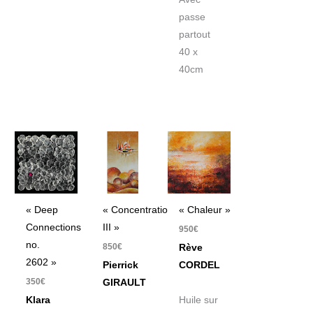
passe
partout
40 x
40cm
« Deep
« Concentration
« Chaleur »
Connections
III »
950
€
no.
850
€
Rève
2602 »
Pierrick
CORDEL
350
€
GIRAULT
Klara
Huile sur