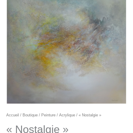
"Nostalgie"
Accueil
/
Boutique
/
Peinture
/
Acrylique
/ « Nostalgie »
« Nostalgie »