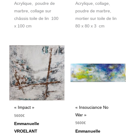
Acrylique, poudre de
Acrylique, collage,
marbre, collage sur
poudre de marbre,
châssis toile de lin 100
mortier sur toile de lin
x 100 cm
80 x 80 x 3 cm
« Insouciance No
« Impact »
War »
5600
€
5600
€
Emmanuelle
Emmanuelle
VROELANT