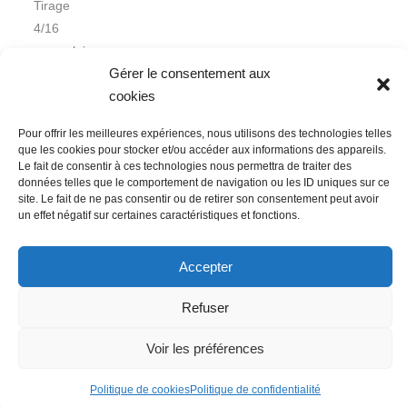
Tirage
4/16
exemplaires
Gérer le consentement aux
cookies
Pour offrir les meilleures expériences, nous utilisons des technologies telles
que les cookies pour stocker et/ou accéder aux informations des appareils.
Le fait de consentir à ces technologies nous permettra de traiter des
données telles que le comportement de navigation ou les ID uniques sur ce
Nous contacter
Conditions Générales de Ventes
site. Le fait de ne pas consentir ou de retirer son consentement peut avoir
un effet négatif sur certaines caractéristiques et fonctions.
Politique de confidentialité
Mentions légales
Mon compte
Mot de passe perdu
Newsletter
Politique de cookies (UE)
Accepter
Refuser
Voir les préférences
Politique de cookies
Politique de confidentialité