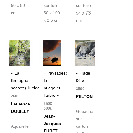
50 x 50
sur toile
sur toile
x 73
cm
50 x 100
54
x 2,5 cm
cm
Plage
de
prix :
350€
à
500€
« La
« Paysages:
« Plage
Bretagne
Le
06 »
secrète(Huelgoat) »
nuage et
350
€
l’arbre »
260
€
PELTON
350
€
–
Laurence
500
€
DOUILLY
Gouache
Jean-
sur
Jacques
Aquarelle
carton
FURET