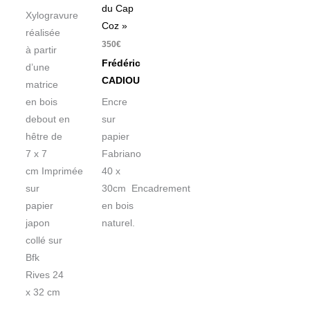
du Cap
Xylogravure
Coz »
réalisée
350
€
à partir
Frédéric
d’une
CADIOU
matrice
en bois
Encre
debout en
sur
hêtre de
papier
7 x 7
Fabriano
cm Imprimée
40 x
sur
30cm Encadrement
papier
en bois
japon
naturel.
collé sur
Bfk
Rives 24
x 32 cm