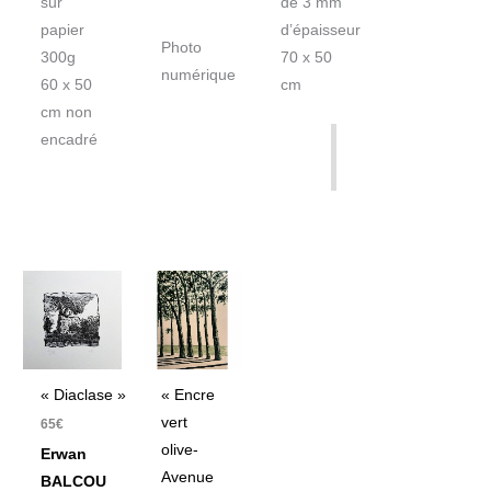
sur
de 3 mm
papier
d’épaisseur
Photo
300g
70 x 50
numérique
60 x 50
cm
cm non
encadré
« Diaclase »
« Encre
vert
65
€
olive-
Erwan
Avenue
BALCOU