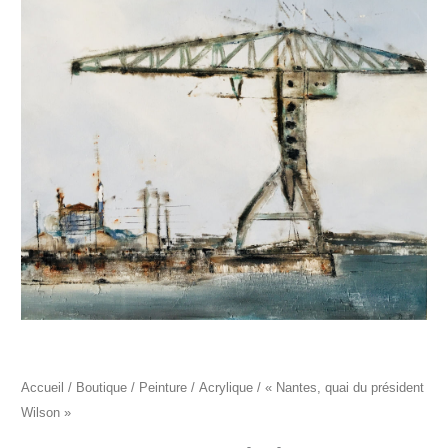
"Nantes,
quai
du
président
Wilson"
Accueil
/
Boutique
/
Peinture
/
Acrylique
/ « Nantes, quai du président
Wilson »