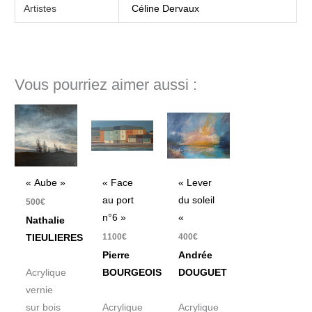
Artistes
Céline Dervaux
Vous pourriez aimer aussi :
« Aube »
« Face
« Lever
au port
du soleil
500
€
n°6 »
«
Nathalie
1100
€
400
€
TIEULIERES
Pierre
Andrée
Acrylique
BOURGEOIS
DOUGUET
vernie
sur bois
Acrylique
Acrylique