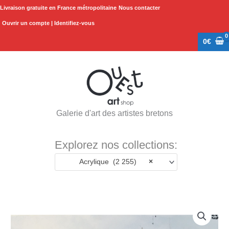
Aller
Livraison gratuite en France métropolitaine
Nous contacter
au
Ouvrir un compte | Identifiez-vous
contenu
0
€
Galerie d'art des artistes bretons
Explorez nos collections:
Acrylique (2 255)
×
quantité
de