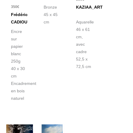
350
€
Bronze
KAZIAA_ART
Frédéric
45 x 45
CADIOU
cm
Aquarelle
46 x 61
Encre
cm,
sur
avec
papier
cadre
blanc
52,5 x
250g
72,5 cm
40 x 30
cm
Encadrement
en bois
naturel