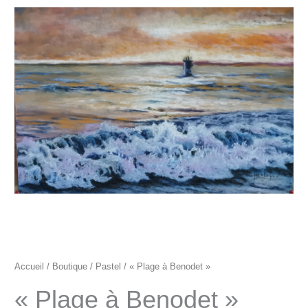
"Plage
à
Benodet"
Accueil
/
Boutique
/
Pastel
/ « Plage à Benodet »
« Plage à Benodet »