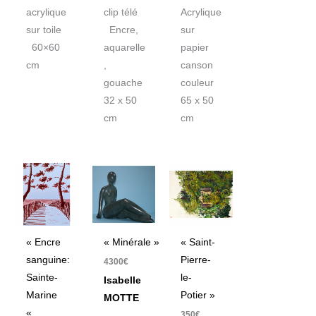
acrylique
clip télé
Acrylique
sur toile
Encre,
sur
60×60
aquarelle
papier
cm
,
canson
gouache
couleur
32 x 50
65 x 50
cm
cm
« Encre
« Minérale »
« Saint-
sanguine:
Pierre-
4300
€
Sainte-
le-
Isabelle
Marine
Potier »
MOTTE
«
350
€