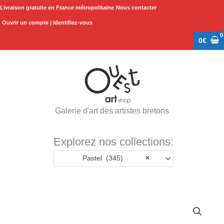
Aller
Livraison gratuite en France métropolitaine
Nous contacter
au
Ouvrir un compte | Identifiez-vous
contenu
0
€
Galerie d'art des artistes bretons
Explorez nos collections:
Pastel (345)
×
quantité
de