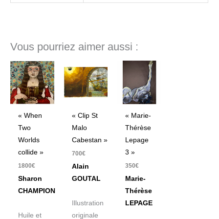
Vous pourriez aimer aussi :
« When
« Clip St
« Marie-
Two
Malo
Thérèse
Worlds
Cabestan »
Lepage
collide »
3 »
700
€
1800
€
350
€
Alain
Sharon
GOUTAL
Marie-
CHAMPION
Thérèse
Illustration
LEPAGE
Huile et
originale