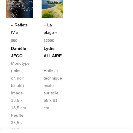
« Reflets
« La
IV »
plage «
80
€
1200
€
Danièle
Lydie
JEGO
ALLAIRE
Monotype
( bleu,
Huile et
or, noir
technique
bleuté) –
mixte
Image
sur toile
18,5 x
65 x 81
18,5 cm
cm
Feuille
35,5 x
31,5