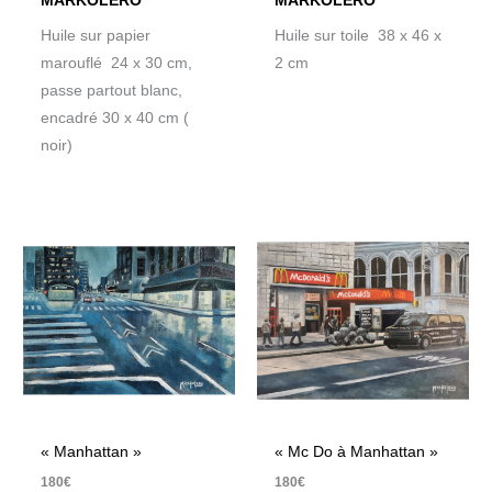
MARKOLERO
MARKOLERO
Huile sur papier
Huile sur toile 38 x 46 x
marouflé 24 x 30 cm,
2 cm
passe partout blanc,
encadré 30 x 40 cm (
noir)
« Manhattan »
« Mc Do à Manhattan »
180
€
180
€