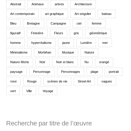
Abstrait
Animaux
arbres
Architecture
Art contemporain
art graphique
Art singulier
bateau
Bleu
Bretagne
Campagne
ciel
femme
figuratif
Finistère
Fleurs
gris
géométrique
homme
hyperréalisme
jaune
Lumière
mer
Minimalisme
Morbihan
Musique
Nature
Nature Morte
Noir
Noir et blanc
Nu
orangé
paysage
Personnage
Personnages
plage
portrait
rose
Rouge
scènes de vie
Street Art
vagues
vert
Ville
Voyage
Recherche par titre de l’œuvre