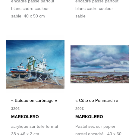
encadré passe partout
encadré passe partout
blanc cadre couleur
blanc cadre couleur
sable 40 x 50 cm
sable
« Bateau en carénage »
« Côte de Penmarch »
320
€
290
€
MARKOLERO
MARKOLERO
acrylique sur toile format
Pastel sec sur papier
38 x 46 x 2 cm
pastel encadré 40 x 60