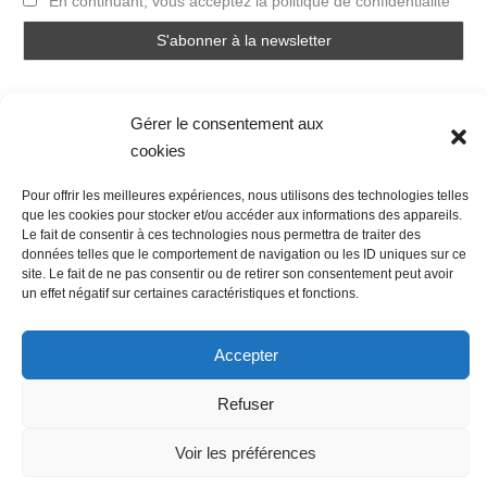
En continuant, vous acceptez la politique de confidentialité
Gérer le consentement aux
cookies
Pour offrir les meilleures expériences, nous utilisons des technologies telles
Nous contacter
Conditions Générales de Ventes
que les cookies pour stocker et/ou accéder aux informations des appareils.
Le fait de consentir à ces technologies nous permettra de traiter des
Politique de confidentialité
Mentions légales
Mon compte
données telles que le comportement de navigation ou les ID uniques sur ce
Mot de passe perdu
Newsletter
Politique de cookies (UE)
site. Le fait de ne pas consentir ou de retirer son consentement peut avoir
un effet négatif sur certaines caractéristiques et fonctions.
Accepter
Refuser
Voir les préférences