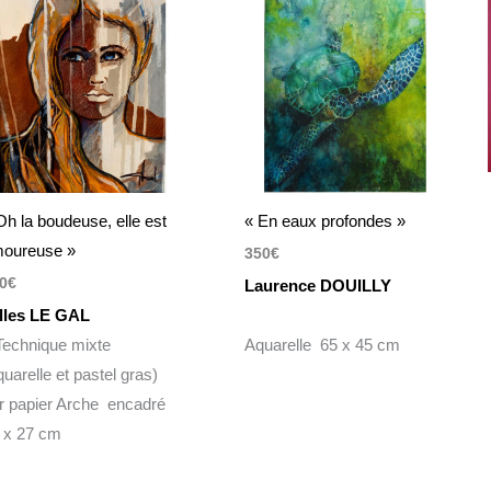
Oh la boudeuse, elle est
« En eaux profondes »
oureuse »
350
€
0
€
Laurence DOUILLY
lles LE GAL
chnique mixte
Aquarelle 65 x 45 cm
quarelle et pastel gras)
r papier Arche encadré
 x 27 cm