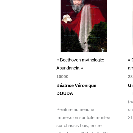
« Beethoven mythologie:
« 
Abundancia »
am
1000
€
28
Béatrice Véronique
Gi
DOUDA
Te
(a
Peinture numérique
su
Impression sur toile montée
21
sur châssis bois, encre