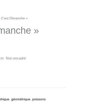
« C’est Dimanche »
imanche »
 cm Non encadré
phique
,
géométrique
,
poissons