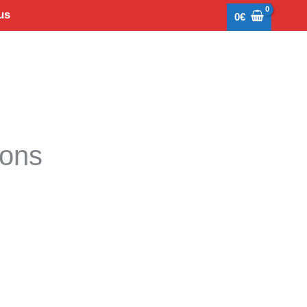
us
0
€
tons