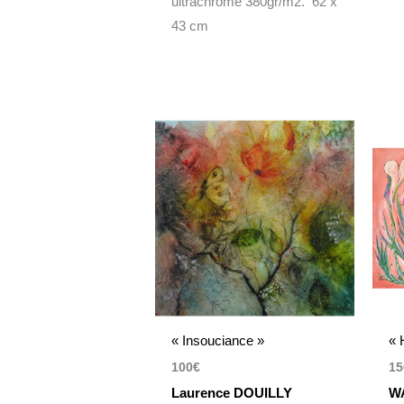
ultrachrome 380gr/m2. 62 x
43 cm
« Insouciance »
« 
100
€
15
Laurence DOUILLY
W