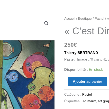
quantité
Accueil
/
Boutique
/
Pastel
/ 
de
« C’est D
"C’est
Dimanche"
250
€
Thierry BERTRAND
Pastel, Image :70 cm x 41
Disponibilité :
En stock
Ajouter au panier
Catégorie :
Pastel
Étiquettes :
Animaux
,
art gra