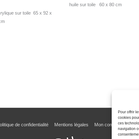
huile sur toile 60 x 80 cm
rylique sur toile 65 x 92 x
cm
Pour offrir 
cookies pour
ces technolo
olitique de confidentialité
Mentions légales
Mon compte
Mot de
navigation ou
consentement