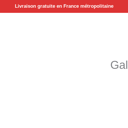
Aller
Livraison gratuite en France métropolitaine
au
contenu
Gal