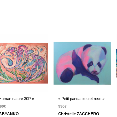
Human nature 30P »
« Petit panda bleu et rose »
60
€
990
€
ABYANKO
Christelle ZACCHERO