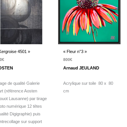
Kergroise 4501 »
« Fleur n°3 »
0
€
800
€
OSTEN
Arnaud JEULAND
rage de qualité Galerie
Acrylique sur toile 80 x 80
art (référence Aosten
cm
ouot Lausanne) par tirage
oto numérique 12 têtes
ualité Digigraphie) puis
ntrecollage sur support