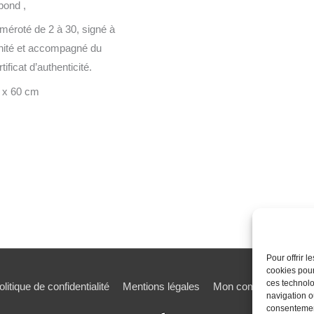
bond ,
méroté de 2 à 30, signé à
unité et accompagné du
tificat d’authenticité.
 x 60 cm
Pour offrir 
cookies pour
ces technolo
olitique de confidentialité
Mentions légales
Mon compte
Mot de
navigation ou
consentement