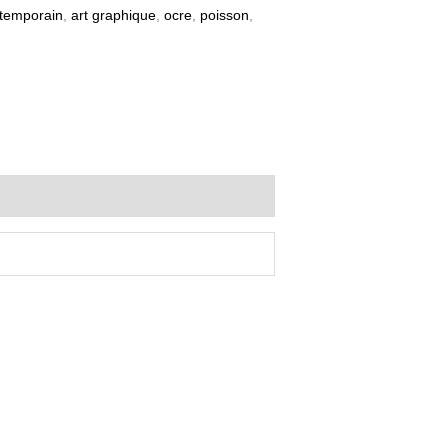
ntemporain
,
art graphique
,
ocre
,
poisson
,