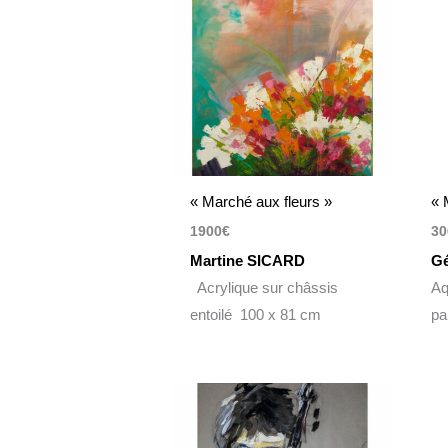
« Marché aux fleurs »
« 
1900
€
30
Martine SICARD
G
Acrylique sur châssis
Aq
entoilé 100 x 81 cm
pa