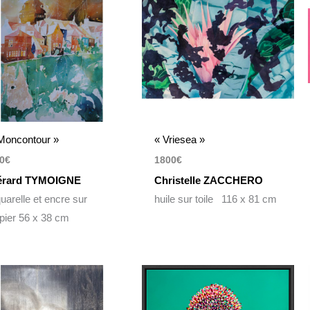
Moncontour »
« Vriesea »
0
€
1800
€
érard TYMOIGNE
Christelle ZACCHERO
uarelle et encre sur
huile sur toile 116 x 81 cm
pier 56 x 38 cm