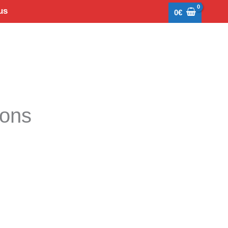
us
0
€
tons