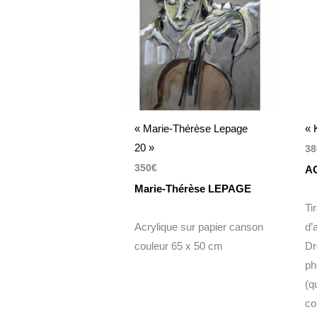
« Marie-Thérèse Lepage
« 
20 »
38
350
€
A
Marie-Thérèse LEPAGE
Ti
Acrylique sur papier canson
d’
couleur 65 x 50 cm
Dr
ph
(q
co