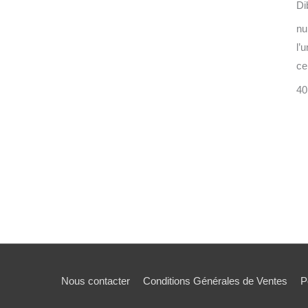
Di
nu
l’
cer
40
Nous contacter
Conditions Générales de Ventes
P