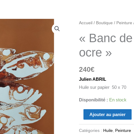
quantité
Accueil
/
Boutique
/
Peinture
de
« Banc de
"Banc
de
ocre »
poissons
ocre"
240
€
Julien ABRIL
Huile sur papier 50 x 70
Disponibilité :
En stock
Ajouter au panier
Catégories :
Huile
,
Peinture