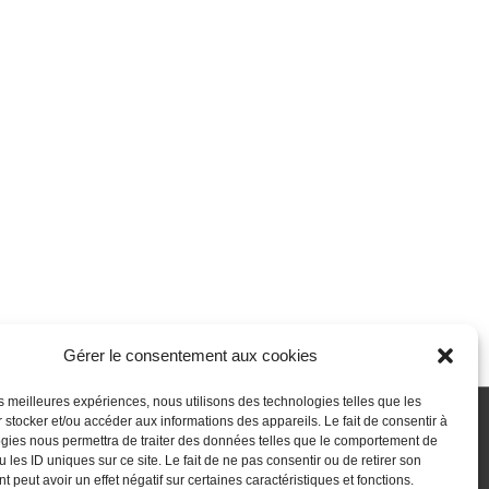
Gérer le consentement aux cookies
les meilleures expériences, nous utilisons des technologies telles que les
 stocker et/ou accéder aux informations des appareils. Le fait de consentir à
gies nous permettra de traiter des données telles que le comportement de
 passe perdu
Newsletter
Politique de cookies (UE)
 les ID uniques sur ce site. Le fait de ne pas consentir ou de retirer son
 peut avoir un effet négatif sur certaines caractéristiques et fonctions.