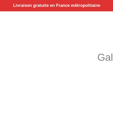
Aller
Livraison gratuite en France métropolitaine
au
contenu
Gal