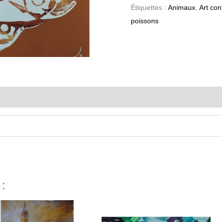
Étiquettes :
Animaux
,
Art co
poissons
 :