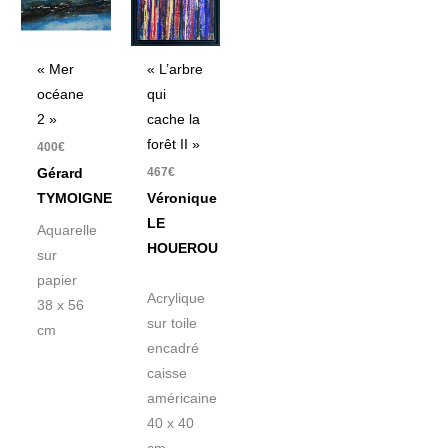
« Mer
« L’arbre
océane
qui
2 »
cache la
forêt II »
400
€
467
€
Gérard
TYMOIGNE
Véronique
LE
Aquarelle
HOUEROU
sur
papier
Acrylique
38 x 56
sur toile
cm
encadré
caisse
américaine
40 x 40