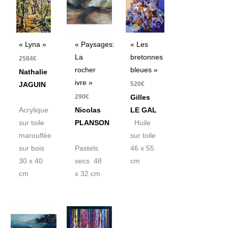
« Lyna »
« Paysages:
« Les
La
bretonnes
2584
€
rocher
bleues »
Nathalie
ivre »
520
€
JAGUIN
290
€
Gilles
Acrylique
Nicolas
LE GAL
sur toile
PLANSON
Huile
marouflée
sur toile
sur bois
Pastels
46 x 55
30 x 40
secs 48
cm
cm
x 32 cm