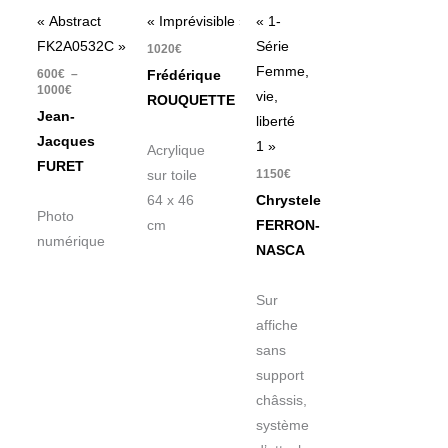
« Abstract
« Imprévisible »
« 1-
FK2A0532C »
Série
1020
€
Femme,
600
€
–
Frédérique
1000
€
vie,
ROUQUETTE
Jean-
liberté
Jacques
1 »
Acrylique
FURET
1150
€
sur toile
64 x 46
Chrystele
Photo
cm
FERRON-
numérique
NASCA
Sur
affiche
sans
support
châssis,
système