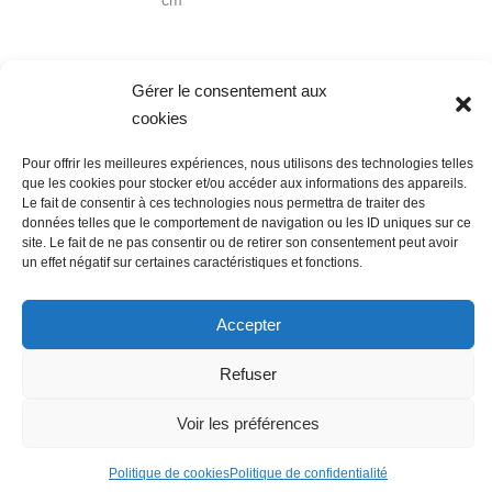
cm
Gérer le consentement aux
cookies
Pour offrir les meilleures expériences, nous utilisons des technologies telles
Nous contacter
Conditions Générales de Ventes
que les cookies pour stocker et/ou accéder aux informations des appareils.
Politique de confidentialité
Mentions légales
Mon compte
Le fait de consentir à ces technologies nous permettra de traiter des
données telles que le comportement de navigation ou les ID uniques sur ce
Mot de passe perdu
Newsletter
Politique de cookies (UE)
site. Le fait de ne pas consentir ou de retirer son consentement peut avoir
un effet négatif sur certaines caractéristiques et fonctions.
Accepter
Refuser
Voir les préférences
Politique de cookies
Politique de confidentialité