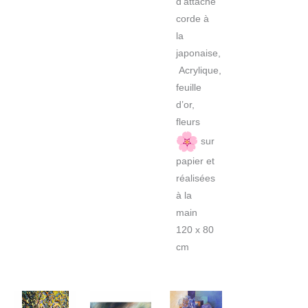
d’attache
corde à
la
japonaise,
Acrylique,
feuille
d’or,
fleurs
sur
papier et
réalisées
à la
main
120 x 80
cm