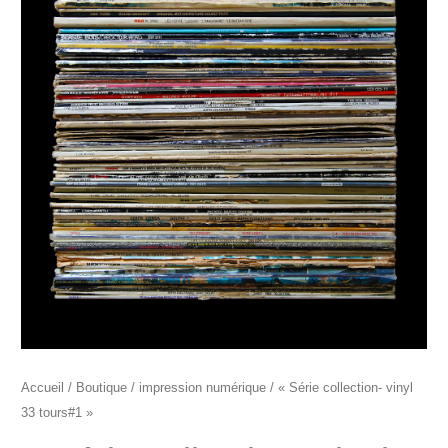
prix :
"Série
410€
collection-
à
vinyl
1000€
33
tours#1"
Accueil
/
Boutique
/
impression numérique
/ « Série collection- vinyl
33 tours#1 »