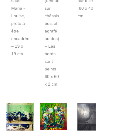
sous
(tendue
sur toile
Marie -
sur
80 x 40
Louise,
châssis
cm
prête à
bois et
être
agrafé
encadrée
au dos)
– 19 x
– Les
19 cm
bords
sont
peints
60 x 60
x 2 cm