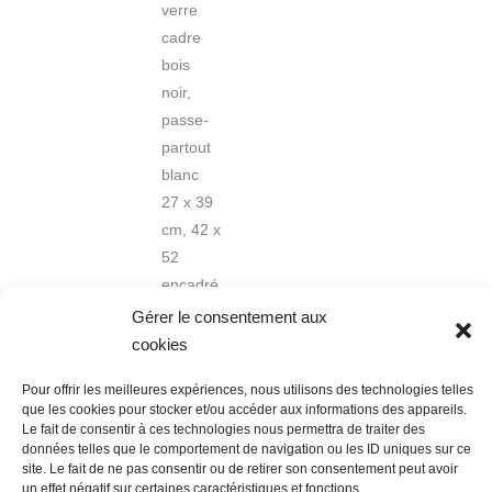
verre
cadre
bois
noir,
passe-
partout
blanc
27 x 39
cm, 42 x
52
encadré
Gérer le consentement aux
cookies
Pour offrir les meilleures expériences, nous utilisons des technologies telles
que les cookies pour stocker et/ou accéder aux informations des appareils.
Le fait de consentir à ces technologies nous permettra de traiter des
données telles que le comportement de navigation ou les ID uniques sur ce
Nous contacter
Conditions Générales de Ventes
site. Le fait de ne pas consentir ou de retirer son consentement peut avoir
Politique de confidentialité
Mentions légales
Mon compte
un effet négatif sur certaines caractéristiques et fonctions.