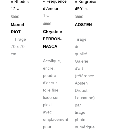
« Fréquence
« Rhodes
« Kergroise
d’Amour
12 »
4501 »
1 »
500
€
380
€
480
€
Marcel
AOSTEN
Chrystele
RIOT
FERRON-
Tirage
Tirage
NASCA
70 x 70
de
cm
qualité
Acrylique,
Galerie
encre,
d’art
poudre
(référence
d’or sur
Aosten
toile fine
Drouot
fixée sur
Lausanne)
plexi
par
avec
tirage
emplacement
photo
pour
numérique