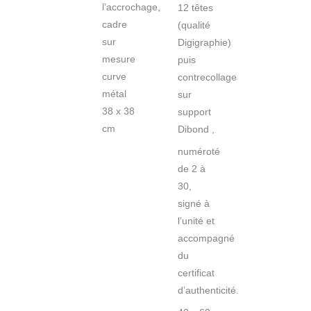
l’accrochage,
12 têtes
cadre
(qualité
sur
Digigraphie)
mesure
puis
curve
contrecollage
métal
sur
38 x 38
support
cm
Dibond ,
numéroté
de 2 à
30,
signé à
l’unité et
accompagné
du
certificat
d’authenticité.