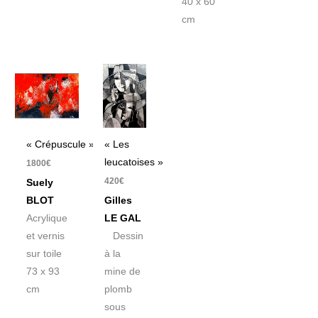
40 x 60
cm
« Crépuscule »
« Les
leucatoises »
1800
€
420
€
Suely
BLOT
Gilles
Acrylique
LE GAL
et vernis
Dessin
sur toile
à la
73 x 93
mine de
cm
plomb
sous