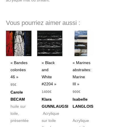
acrylique mat ou brillant.
Vous pourriez aimer aussi :
« Bandes
« Black
« Marines
colorées
and
abstraites:
46 »
White
Marine
#2204 »
III »
95
€
1400
€
900
€
Carole
BECAM
Klara
Isabelle
huile sur
GUNNLAUGSDOTTIR
LANGLOIS
toile,
Acrylique
présentée
sur toile
Acrylique