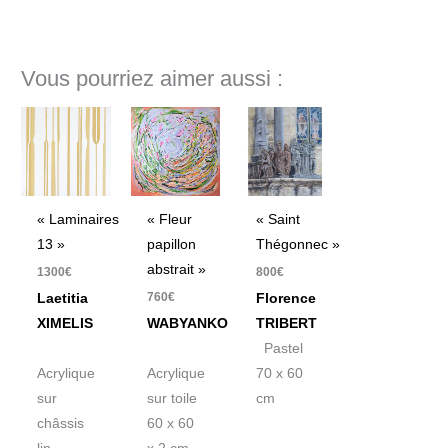
Vous pourriez aimer aussi :
« Laminaires
« Fleur
« Saint
13 »
papillon
Thégonnec »
abstrait »
1300
€
800
€
760
€
Laetitia
Florence
XIMELIS
WABYANKO
TRIBERT
Pastel
Acrylique
Acrylique
70 x 60
sur
sur toile
cm
châssis
60 x 60