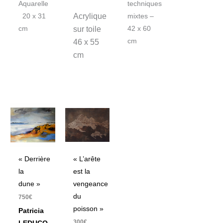
Aquarelle
techniques
Acrylique
20 x 31
mixtes –
cm
sur toile
42 x 60
cm
46 x 55
cm
« Derrière
« L’arête
la
est la
dune »
vengeance
du
750
€
poisson »
Patricia
300
€