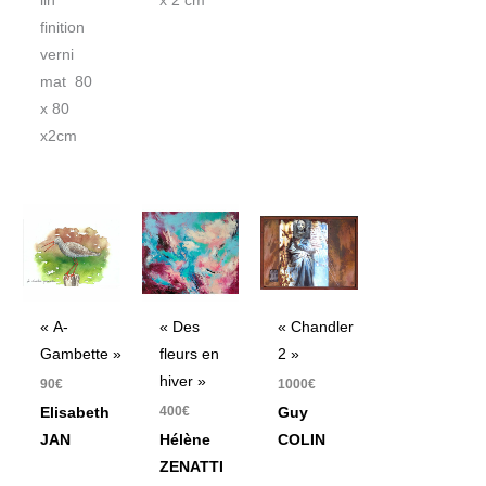
lin
x 2 cm
finition
verni
mat 80
x 80
x2cm
« A-
« Des
« Chandler
Gambette »
fleurs en
2 »
hiver »
90
€
1000
€
400
€
Elisabeth
Guy
JAN
Hélène
COLIN
ZENATTI