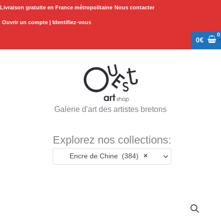
Aller
Livraison gratuite en France métropolitaine
Nous contacter
au
Ouvrir un compte | Identifiez-vous
contenu
0
€
Galerie d'art des artistes bretons
Explorez nos collections:
Encre de Chine (384)
×
quantité
de