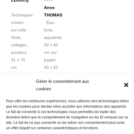
LEDUCQ
Anne
Techniques
THOMAS
mixtes
Eau-
sur toile:
forte,
Huile,
aquatinte
collages,
30 x 40
poudres
cm sur
91 x 70
papier
cm
40 x 50
cm
Gérer le consentement aux
cookies
Pour offrir les meilleures expériences, nous utilisons des technologies telles
que les cookies pour stocker et/ou accéder aux informations des appareils.
Le fait de consentir à ces technologies nous permettra de traiter des
données telles que le comportement de navigation ou les ID uniques sur ce
Nous contacter
Conditions Générales de Ventes
site. Le fait de ne pas consentir ou de retirer son consentement peut avoir
un effet négatif sur certaines caractéristiques et fonctions.
Politique de confidentialité
Mentions légales
Mon compte