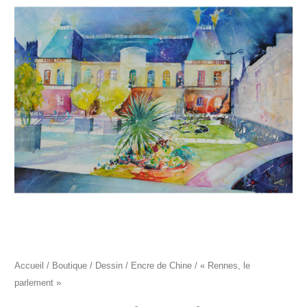
"Rennes,
le
parlement"
Accueil
/
Boutique
/
Dessin
/
Encre de Chine
/ « Rennes, le
parlement »