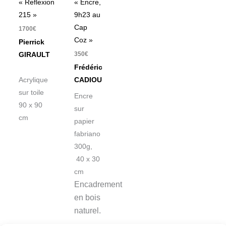
« Reflexion
« Encre,
215 »
9h23 au
Cap
1700
€
Coz »
Pierrick
350
€
GIRAULT
Frédéric
Acrylique
CADIOU
sur toile
Encre
90 x 90
sur
cm
papier
fabriano
300g,
40 x 30
cm
Encadrement
en bois
naturel.