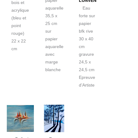
papier
LUNVEN
bois et
aquarelle
Eau
acrylique
35,5 x
forte sur
(bleu et
25 cm
papier
point
sur
bfk rive
rouge)
papier
30 x 40
22 x 22
aquarelle
cm
cm
avec
gravure
marge
24,5 x
blanche
24,5 cm
Epreuve
d’Artiste