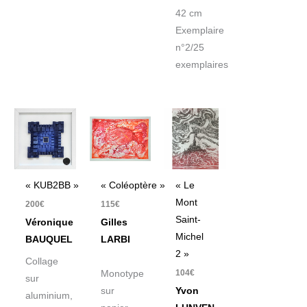
42 cm
Exemplaire
n°2/25
exemplaires
« KUB2BB »
« Coléoptère »
« Le
Mont
200
€
115
€
Saint-
Véronique
Gilles
Michel
BAUQUEL
LARBI
2 »
Collage
104
€
Monotype
sur
sur
Yvon
aluminium,