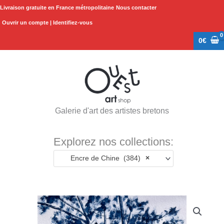
Aller
Livraison gratuite en France métropolitaine
Nous contacter
au
Ouvrir un compte | Identifiez-vous
contenu
0
€
Galerie d'art des artistes bretons
Explorez nos collections:
Encre de Chine (384)
×
quantité
de