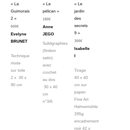
« La
« Le
« Le
Guimorais
pélican »
jardin
2 »
des
180
€
secrets
600
€
Anne
9 »
Evelyne
JEGO
300
€
BRUNET
Subligraphies
Isabelle
(finition
Technique
I
satin)
mixte
avec
sur toile
Tirage
crochet
2 x 30 x
40 x 40
au dos
90 cm
cm sur
30 x 40
papier
cm
Fine Art
n°3/6
Hahnemühle
285g
encadrement
noir 42 x