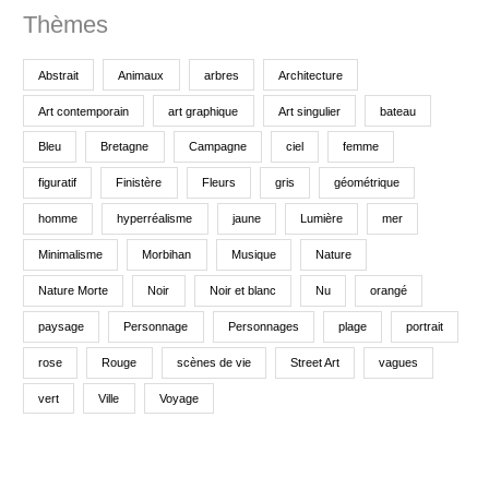
Thèmes
:
Abstrait
Animaux
arbres
Architecture
Art contemporain
art graphique
Art singulier
bateau
Bleu
Bretagne
Campagne
ciel
femme
figuratif
Finistère
Fleurs
gris
géométrique
homme
hyperréalisme
jaune
Lumière
mer
Minimalisme
Morbihan
Musique
Nature
Nature Morte
Noir
Noir et blanc
Nu
orangé
paysage
Personnage
Personnages
plage
portrait
rose
Rouge
scènes de vie
Street Art
vagues
vert
Ville
Voyage