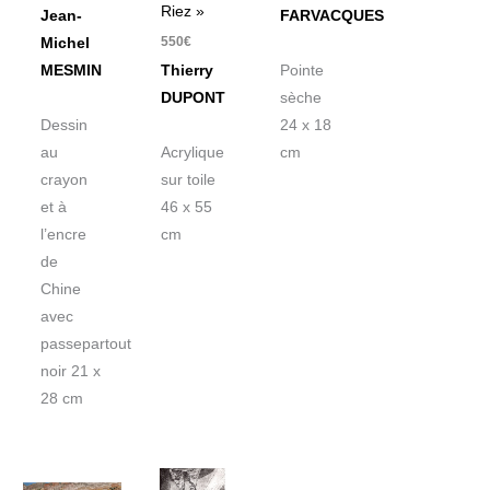
Riez »
Jean-
FARVACQUES
550
€
Michel
MESMIN
Thierry
Pointe
DUPONT
sèche
Dessin
24 x 18
au
Acrylique
cm
crayon
sur toile
et à
46 x 55
l’encre
cm
de
Chine
avec
passepartout
noir 21 x
28 cm