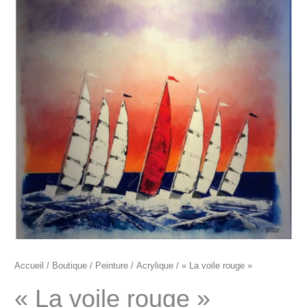
"La
voile
rouge"
Accueil
/
Boutique
/
Peinture
/
Acrylique
/ « La voile rouge »
« La voile rouge »