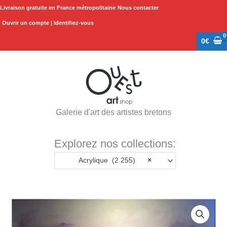
Aller
Livraison gratuite en France métropolitaine
Nous contacter
au
Ouvrir un compte | Identifiez-vous
contenu
0
€
Galerie d'art des artistes bretons
Explorez nos collections:
Acrylique (2 255)
×
quantité
de