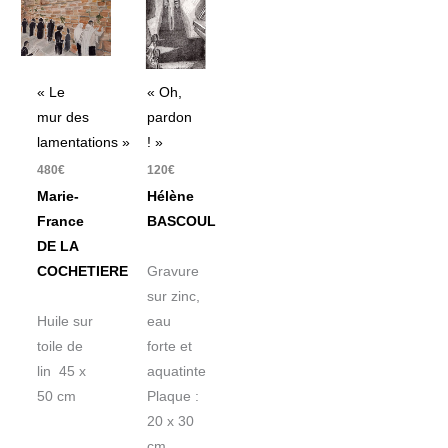
« Le
« Oh,
mur des
pardon
lamentations »
! »
480
€
120
€
Marie-
Hélène
France
BASCOUL
DE LA
COCHETIERE
Gravure
sur zinc,
Huile sur
eau
toile de
forte et
lin 45 x
aquatinte
50 cm
Plaque :
20 x 30
cm