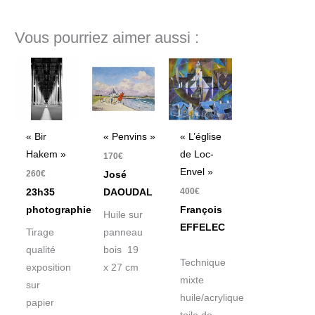
Vous pourriez aimer aussi :
« Bir
« Penvins »
« L’église
Hakem »
de Loc-
170
€
Envel »
260
€
José
400
€
23h35
DAOUDAL
photographie
François
Huile sur
EFFELEC
Tirage
panneau
qualité
bois 19
Technique
exposition
x 27 cm
mixte
sur
huile/acrylique
papier