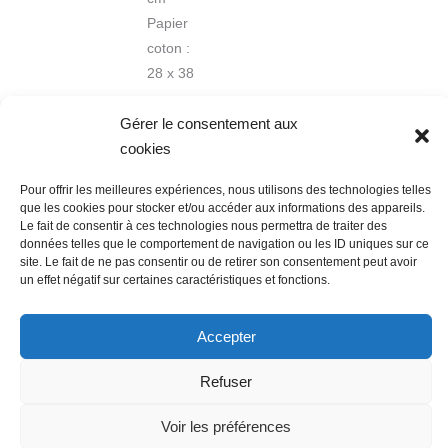
Papier
coton :
28 x 38
cm
Gérer le consentement aux
cookies
Pour offrir les meilleures expériences, nous utilisons des technologies telles
que les cookies pour stocker et/ou accéder aux informations des appareils.
Le fait de consentir à ces technologies nous permettra de traiter des
données telles que le comportement de navigation ou les ID uniques sur ce
Nous contacter
Conditions Générales de Ventes
site. Le fait de ne pas consentir ou de retirer son consentement peut avoir
un effet négatif sur certaines caractéristiques et fonctions.
Politique de confidentialité
Mentions légales
Mon compte
Mot de passe perdu
Newsletter
Politique de cookies (UE)
Accepter
Refuser
Voir les préférences