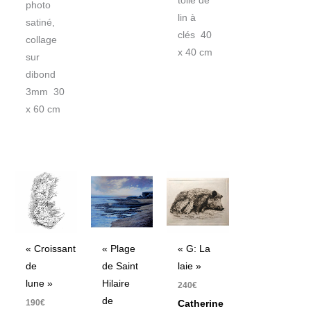
toile de
photo
lin à
satiné,
clés 40
collage
x 40 cm
sur
dibond
3mm 30
x 60 cm
« Croissant
« Plage
« G: La
de
de Saint
laie »
lune »
Hilaire
240
€
de
190
€
Catherine