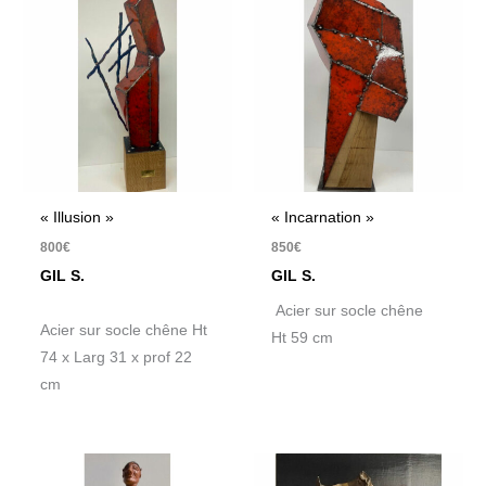
« Illusion »
« Incarnation »
800
€
850
€
GIL S.
GIL S.
Acier sur socle chêne
Acier sur socle chêne Ht
Ht 59 cm
74 x Larg 31 x prof 22
cm