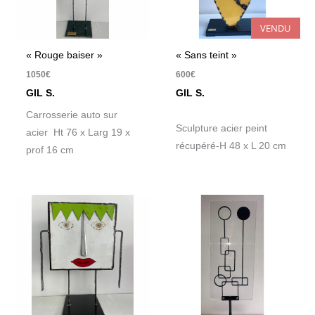
VENDU
« Rouge baiser »
« Sans teint »
1050
€
600
€
GIL S.
GIL S.
Carrosserie auto sur
Sculpture acier peint
acier Ht 76 x Larg 19 x
récupéré-H 48 x L 20 cm
prof 16 cm