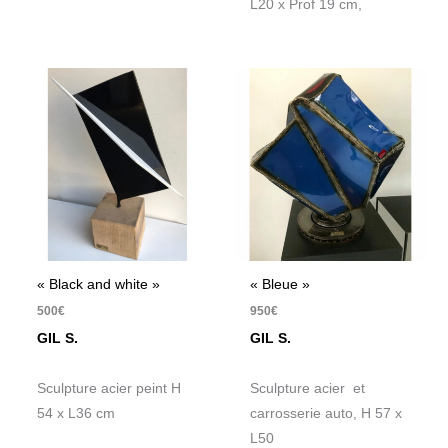
L20 x Prof 19 cm,
« Black and white »
« Bleue »
500
€
950
€
GIL S.
GIL S.
Sculpture acier peint H
Sculpture acier et
54 x L36 cm
carrosserie auto, H 57 x
L50