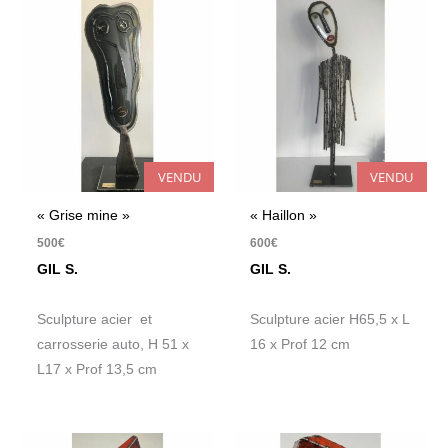
VENDU
VENDU
« Grise mine »
« Haillon »
500
€
600
€
GIL S.
GIL S.
Sculpture acier et
Sculpture acier H65,5 x L
carrosserie auto, H 51 x
16 x Prof 12 cm
L17 x Prof 13,5 cm