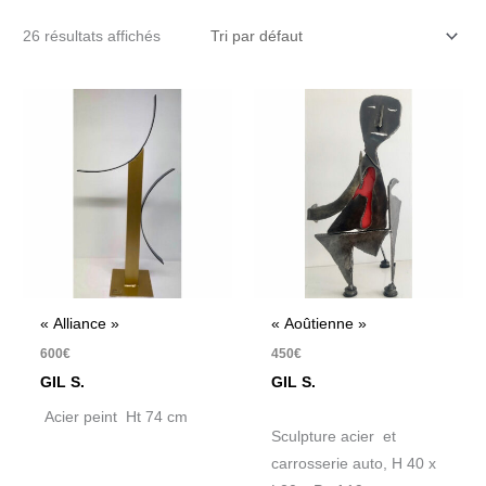
26 résultats affichés
« Alliance »
« Aoûtienne »
600
€
450
€
GIL S.
GIL S.
Acier peint Ht 74 cm
Sculpture acier et
carrosserie auto, H 40 x