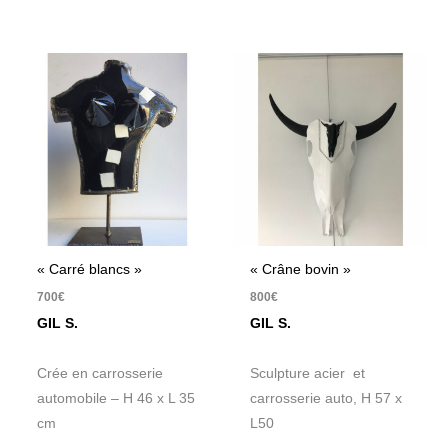
« Carré blancs »
« Crâne bovin »
700
€
800
€
GIL S.
GIL S.
Crée en carrosserie
Sculpture acier et
automobile – H 46 x L 35
carrosserie auto, H 57 x
cm
L50