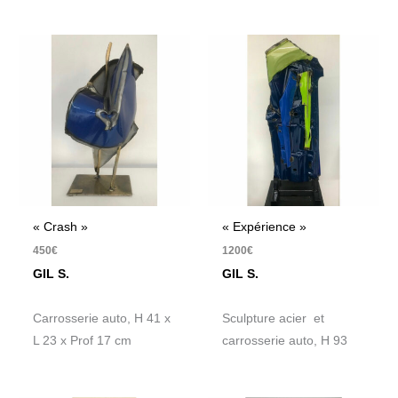
« Crash »
« Expérience »
450
€
1200
€
GIL S.
GIL S.
Carrosserie auto, H 41 x
Sculpture acier et
L 23 x Prof 17 cm
carrosserie auto, H 93