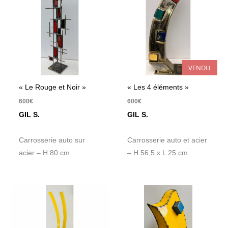
VENDU
« Le Rouge et Noir »
« Les 4 éléments »
600
€
600
€
GIL S.
GIL S.
Carrosserie auto sur
Carrosserie auto et acier
acier – H 80 cm
– H 56,5 x L 25 cm