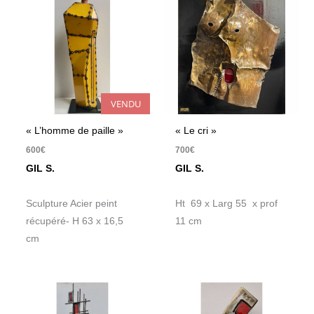
VENDU
« L’homme de paille »
« Le cri »
600
€
700
€
GIL S.
GIL S.
Sculpture Acier peint
Ht 69 x Larg 55 x prof
récupéré- H 63 x 16,5
11 cm
cm