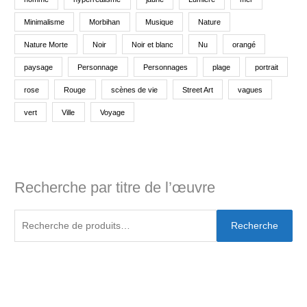
Minimalisme
Morbihan
Musique
Nature
Nature Morte
Noir
Noir et blanc
Nu
orangé
paysage
Personnage
Personnages
plage
portrait
rose
Rouge
scènes de vie
Street Art
vagues
vert
Ville
Voyage
Recherche par titre de l’œuvre
Recherche