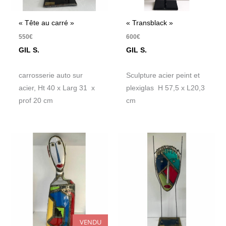
« Tête au carré »
« Transblack »
550
€
600
€
GIL S.
GIL S.
carrosserie auto sur
Sculpture acier peint et
acier, Ht 40 x Larg 31 x
plexiglas H 57,5 x L20,3
prof 20 cm
cm
VENDU