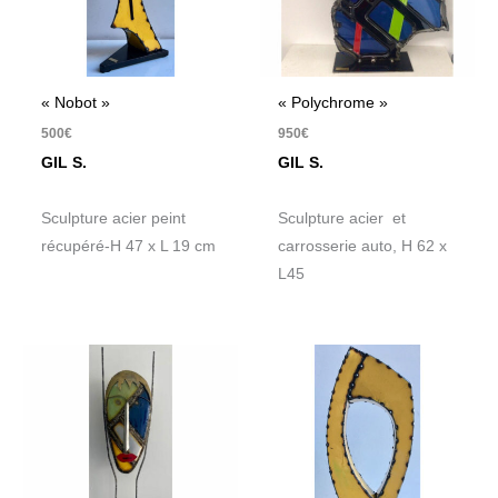
« Nobot »
« Polychrome »
500
€
950
€
GIL S.
GIL S.
Sculpture acier peint
Sculpture acier et
récupéré-H 47 x L 19 cm
carrosserie auto, H 62 x
L45