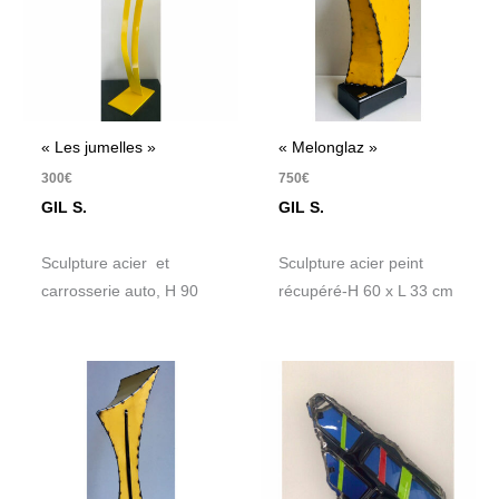
« Les jumelles »
« Melonglaz »
300
€
750
€
GIL S.
GIL S.
Sculpture acier et
Sculpture acier peint
carrosserie auto, H 90
récupéré-H 60 x L 33 cm