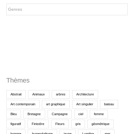
e
r
c
h
e
p
o
u
r
Thèmes
:
Abstrait
Animaux
arbres
Architecture
Art contemporain
art graphique
Art singulier
bateau
Bleu
Bretagne
Campagne
ciel
femme
figuratif
Finistère
Fleurs
gris
géométrique
homme
hyperréalisme
jaune
Lumière
mer