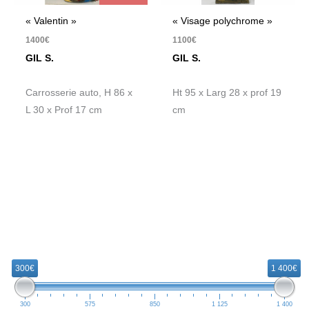
« Valentin »
« Visage polychrome »
1400
€
1100
€
GIL S.
GIL S.
Carrosserie auto, H 86 x
Ht 95 x Larg 28 x prof 19
L 30 x Prof 17 cm
cm
R
e
300€
1 400€
c
h
300
575
850
1 125
1 400