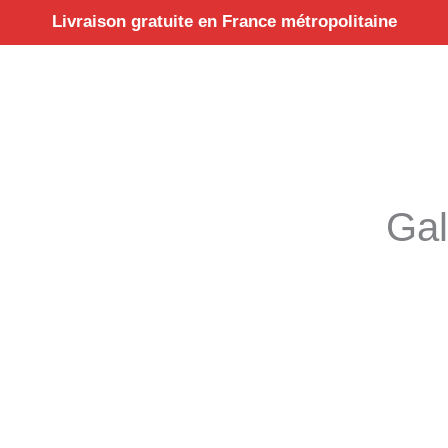
Aller
Livraison gratuite en France métropolitaine
au
contenu
Gal