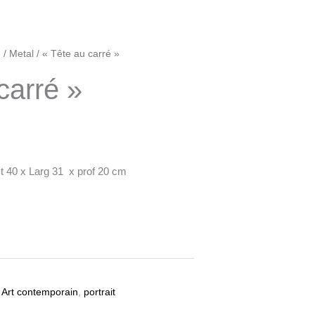
e
/
Metal
/ « Tête au carré »
carré »
Ht 40 x Larg 31 x prof 20 cm
,
Art contemporain
,
portrait