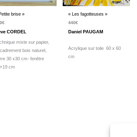
Petite brise »
« Les fagotteuses »
0
€
440
€
ève CORDEL
Daniel PAUGAM
chnique mixte sur papier,
Acrylique sur toile 60 x 60
cadrement bois naturel,
cm
rre 30 x30 cm- fenêtre
×19 cm