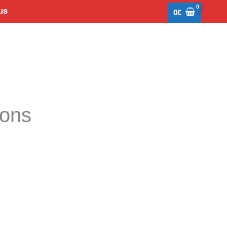
us
0
€
tons