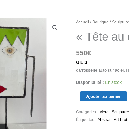
quantité
Accueil
/
Boutique
/
Sculptur
de
« Tête au 
"Tête
au
550
€
carré"
GIL S.
carrosserie auto sur acier, 
Disponibilité :
En stock
Ajouter au panier
Catégories :
Metal
,
Sculpture
Étiquettes :
Abstrait
,
Art brut