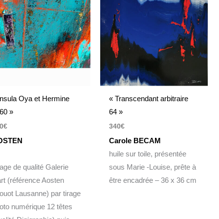
Insula Oya et Hermine
« Transcendant arbitraire
60 »
64 »
0
€
340
€
OSTEN
Carole BECAM
huile sur toile, présentée
rage de qualité Galerie
sous Marie -Louise, prête à
art (référence Aosten
être encadrée – 36 x 36 cm
ouot Lausanne) par tirage
oto numérique 12 têtes