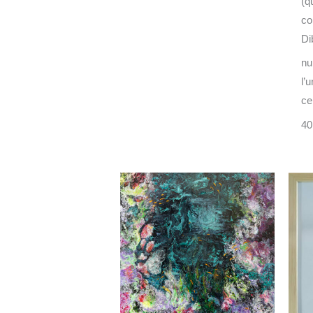
(q
co
Di
nu
l’
cer
40