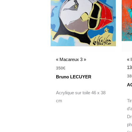
« Macareux 3 »
« 
13
350
€
38
Bruno LECUYER
A
Acrylique sur toile 46 x 38
cm
Ti
d’
Dr
ph