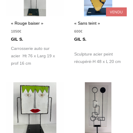
VENDU
« Rouge baiser »
« Sans teint »
1050
€
600
€
GIL S.
GIL S.
Carrosserie auto sur
Sculpture acier peint
acier Ht 76 x Larg 19 x
récupéré-H 48 x L 20 cm
prof 16 cm