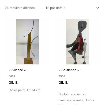
26 résultats affichés
« Alliance »
« Aoûtienne »
600
€
450
€
GIL S.
GIL S.
Acier peint Ht 74 cm
Sculpture acier et
carrosserie auto, H 40 x