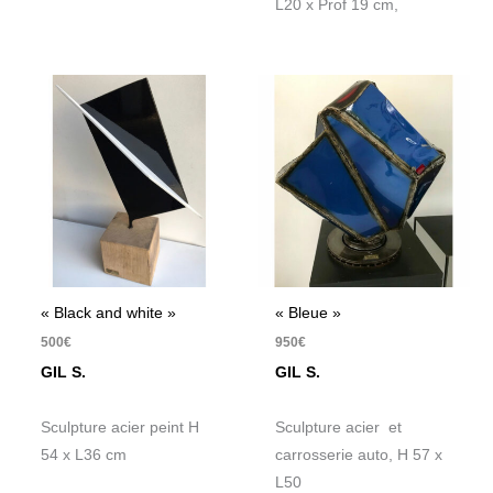
L20 x Prof 19 cm,
« Black and white »
« Bleue »
500
€
950
€
GIL S.
GIL S.
Sculpture acier peint H
Sculpture acier et
54 x L36 cm
carrosserie auto, H 57 x
L50