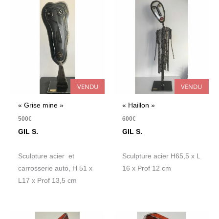
VENDU
VENDU
« Grise mine »
« Haillon »
500
€
600
€
GIL S.
GIL S.
Sculpture acier et
Sculpture acier H65,5 x L
carrosserie auto, H 51 x
16 x Prof 12 cm
L17 x Prof 13,5 cm