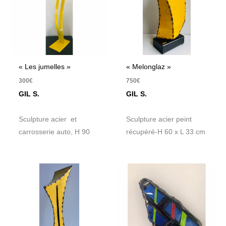
« Les jumelles »
« Melonglaz »
300
€
750
€
GIL S.
GIL S.
Sculpture acier et
Sculpture acier peint
carrosserie auto, H 90
récupéré-H 60 x L 33 cm