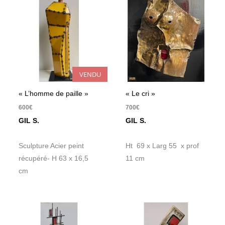
VENDU
« L’homme de paille »
« Le cri »
600
€
700
€
GIL S.
GIL S.
Sculpture Acier peint
Ht 69 x Larg 55 x prof
récupéré- H 63 x 16,5
11 cm
cm