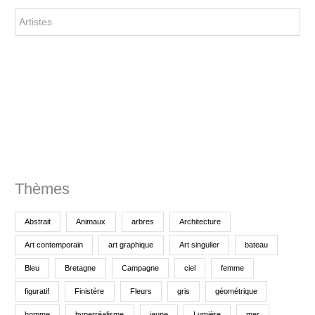
e
r
c
h
e
p
o
u
r
Thèmes
:
Abstrait
Animaux
arbres
Architecture
Art contemporain
art graphique
Art singulier
bateau
Bleu
Bretagne
Campagne
ciel
femme
figuratif
Finistère
Fleurs
gris
géométrique
homme
hyperréalisme
jaune
Lumière
mer