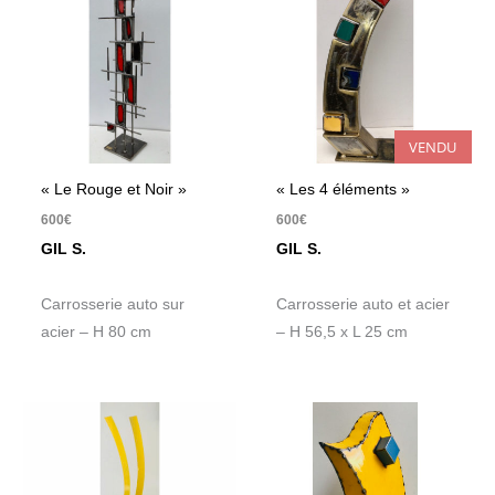
VENDU
« Le Rouge et Noir »
« Les 4 éléments »
600
€
600
€
GIL S.
GIL S.
Carrosserie auto sur
Carrosserie auto et acier
acier – H 80 cm
– H 56,5 x L 25 cm