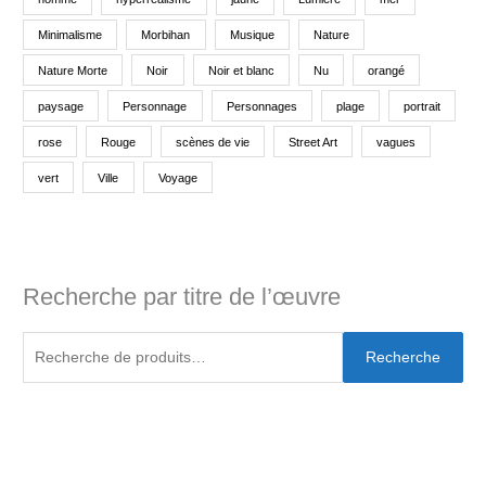
Minimalisme
Morbihan
Musique
Nature
Nature Morte
Noir
Noir et blanc
Nu
orangé
paysage
Personnage
Personnages
plage
portrait
rose
Rouge
scènes de vie
Street Art
vagues
vert
Ville
Voyage
Recherche par titre de l’œuvre
Recherche