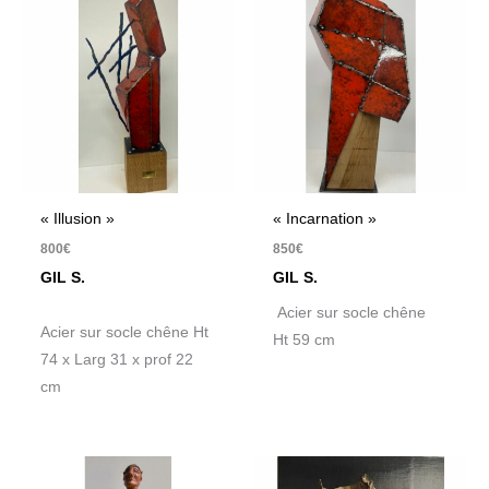
« Illusion »
« Incarnation »
800
€
850
€
GIL S.
GIL S.
Acier sur socle chêne
Acier sur socle chêne Ht
Ht 59 cm
74 x Larg 31 x prof 22
cm