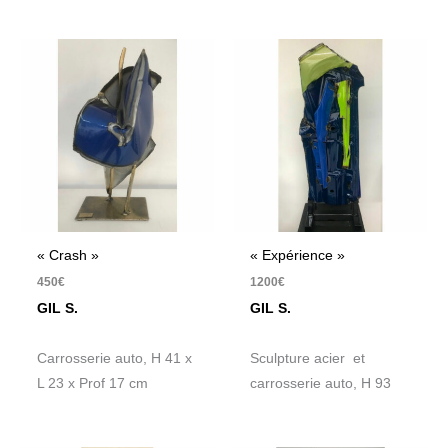
« Crash »
« Expérience »
450
€
1200
€
GIL S.
GIL S.
Carrosserie auto, H 41 x
Sculpture acier et
L 23 x Prof 17 cm
carrosserie auto, H 93