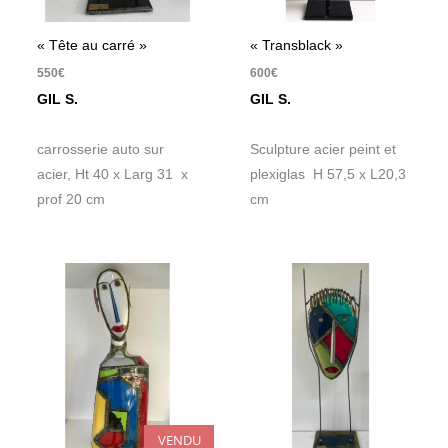
« Tête au carré »
« Transblack »
550
€
600
€
GIL S.
GIL S.
carrosserie auto sur
Sculpture acier peint et
acier, Ht 40 x Larg 31 x
plexiglas H 57,5 x L20,3
prof 20 cm
cm
VENDU