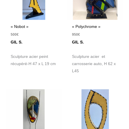
« Nobot »
« Polychrome »
500
€
950
€
GIL S.
GIL S.
Sculpture acier peint
Sculpture acier et
récupéré-H 47 x L 19 cm
carrosserie auto, H 62 x
L45