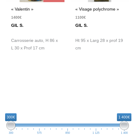
« Valentin »
« Visage polychrome »
1400
€
1100
€
GIL S.
GIL S.
Carrosserie auto, H 86 x
Ht 95 x Larg 28 x prof 19
L 30 x Prof 17 cm
cm
R
e
300€
1 400€
c
h
300
575
850
1 125
1 400