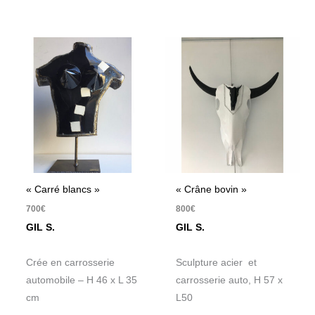
« Carré blancs »
« Crâne bovin »
700
€
800
€
GIL S.
GIL S.
Crée en carrosserie
Sculpture acier et
automobile – H 46 x L 35
carrosserie auto, H 57 x
cm
L50