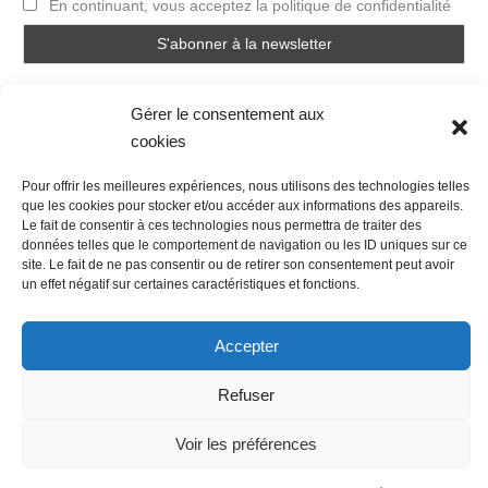
En continuant, vous acceptez la politique de confidentialité
Gérer le consentement aux
cookies
Pour offrir les meilleures expériences, nous utilisons des technologies telles
que les cookies pour stocker et/ou accéder aux informations des appareils.
Nous contacter
Conditions Générales de Ventes
Le fait de consentir à ces technologies nous permettra de traiter des
Politique de confidentialité
Mentions légales
Mon compte
données telles que le comportement de navigation ou les ID uniques sur ce
site. Le fait de ne pas consentir ou de retirer son consentement peut avoir
Mot de passe perdu
Newsletter
Politique de cookies (UE)
un effet négatif sur certaines caractéristiques et fonctions.
Accepter
Refuser
Voir les préférences