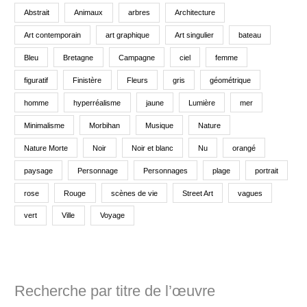
Abstrait
Animaux
arbres
Architecture
Art contemporain
art graphique
Art singulier
bateau
Bleu
Bretagne
Campagne
ciel
femme
figuratif
Finistère
Fleurs
gris
géométrique
homme
hyperréalisme
jaune
Lumière
mer
Minimalisme
Morbihan
Musique
Nature
Nature Morte
Noir
Noir et blanc
Nu
orangé
paysage
Personnage
Personnages
plage
portrait
rose
Rouge
scènes de vie
Street Art
vagues
vert
Ville
Voyage
Recherche par titre de l’œuvre