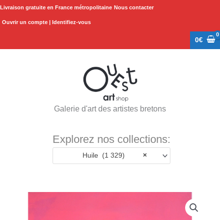
Aller
Livraison gratuite en France métropolitaine
Nous contacter
au
Ouvrir un compte | Identifiez-vous
contenu
0
€
Galerie d'art des artistes bretons
Explorez nos collections:
Huile (1 329)
×
quantité
de