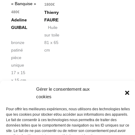
« Banquise »
1800
€
480
€
Thierry
Adeline
FAURE
GUIBAL
Huile
sur toile
bronze
81 x 65
patiné
cm
pièce
unique
17 x 15
x 15 cm
Gérer le consentement aux
cookies
Pour offrir les meilleures expériences, nous utilisons des technologies telles
que les cookies pour stocker et/ou accéder aux informations des appareils.
Le fait de consentir à ces technologies nous permettra de traiter des
données telles que le comportement de navigation ou les ID uniques sur ce
Nous contacter
Conditions Générales de Ventes
site. Le fait de ne pas consentir ou de retirer son consentement peut avoir