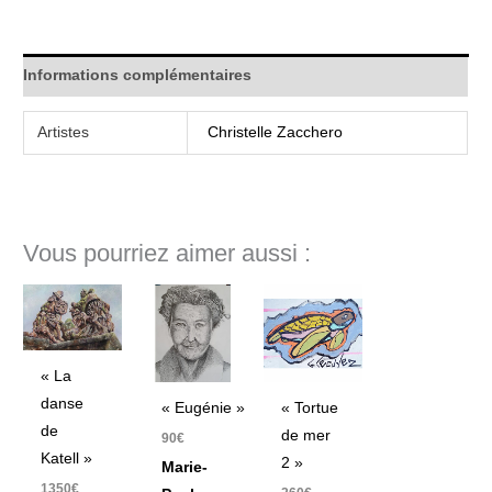
Informations complémentaires
Artistes
Christelle Zacchero
Vous pourriez aimer aussi :
« La
danse
« Eugénie »
« Tortue
de
de mer
90
€
Katell »
2 »
Marie-
1350
€