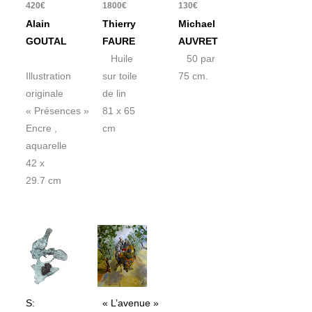
420
€
1800
€
130
€
Alain
Thierry
Michael
GOUTAL
FAURE
AUVRET
Huile
50 par
Illustration
sur toile
75 cm.
originale
de lin
« Présences »
81 x 65
Encre ,
cm
aquarelle
42 x
29.7 cm
S:
« L’avenue »