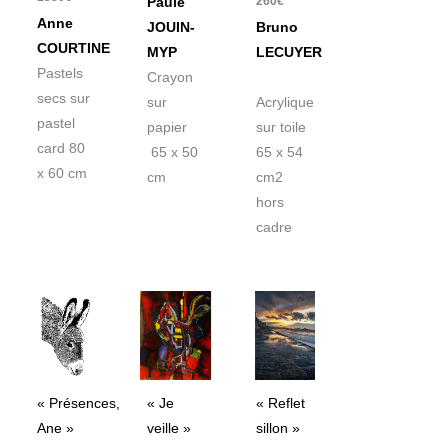
260
€
Paule
Anne
JOUIN-
Bruno
COURTINE
MYP
LECUYER
Pastels
Crayon
secs sur
sur
Acrylique
pastel
papier
sur toile
card 80
65 x 50
65 x 54
x 60 cm
cm
cm2
hors
cadre
« Présences,
« Je
« Reflet
Ane »
veille »
sillon »