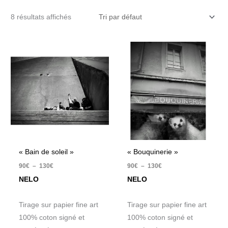
8 résultats affichés
Plage
Plage
de
de
prix :
prix :
90€
90€
à
à
130€
130€
« Bain de soleil »
« Bouquinerie »
90
€
–
130
€
90
€
–
130
€
NELO
NELO
Tirage sur papier fine art
Tirage sur papier fine art
100% coton signé et
100% coton signé et