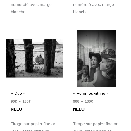
numéroté avec marge
numéroté avec marge
blanche
blanche
Plage
Plage
de
de
prix :
prix :
90€
90€
à
à
130€
130€
« Duo »
« Femmes vitrine »
90
€
–
130
€
90
€
–
130
€
NELO
NELO
Tirage sur papier fine art
Tirage sur papier fine art