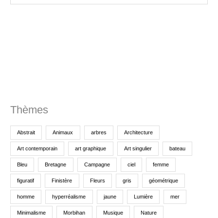
e
p
o
u
r
:
Thèmes
Abstrait
Animaux
arbres
Architecture
Art contemporain
art graphique
Art singulier
bateau
Bleu
Bretagne
Campagne
ciel
femme
figuratif
Finistère
Fleurs
gris
géométrique
homme
hyperréalisme
jaune
Lumière
mer
Minimalisme
Morbihan
Musique
Nature