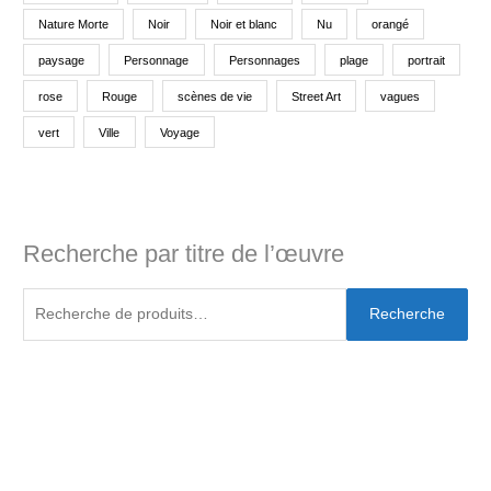
Nature Morte
Noir
Noir et blanc
Nu
orangé
paysage
Personnage
Personnages
plage
portrait
rose
Rouge
scènes de vie
Street Art
vagues
vert
Ville
Voyage
Recherche par titre de l’œuvre
Recherche