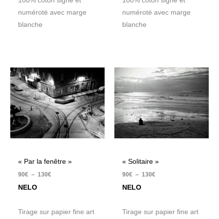
100% coton signé et
100% coton signé et
numéroté avec marge
numéroté avec marge
blanche
blanche
Plage
Plage
de
de
prix :
prix :
90€
90€
à
à
130€
130€
« Par la fenêtre »
« Solitaire »
90
€
–
130
€
90
€
–
130
€
NELO
NELO
Tirage sur papier fine art
Tirage sur papier fine art