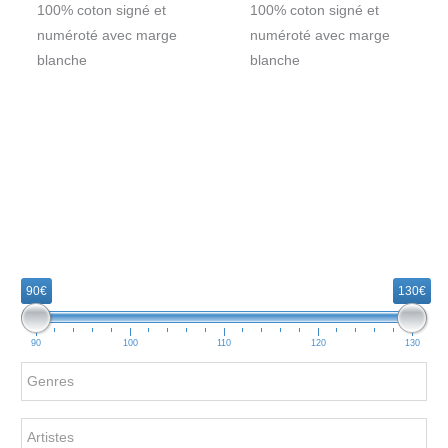
100% coton signé et
100% coton signé et
numéroté avec marge
numéroté avec marge
blanche
blanche
R
e
90€
130€
c
h
90
100
110
120
130
e
r
c
h