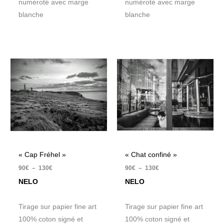
numéroté avec marge
numéroté avec marge
blanche
blanche
Plage
Plage
de
de
prix :
prix :
90€
90€
à
à
130€
130€
« Cap Fréhel »
« Chat confiné »
90
€
–
130
€
90
€
–
130
€
NELO
NELO
Tirage sur papier fine art
Tirage sur papier fine art
100% coton signé et
100% coton signé et