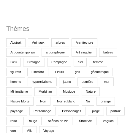
:
Thèmes
Abstrait
Animaux
arbres
Architecture
Art contemporain
art graphique
Art singulier
bateau
Bleu
Bretagne
Campagne
ciel
femme
figuratif
Finistère
Fleurs
gris
géométrique
homme
hyperréalisme
jaune
Lumière
mer
Minimalisme
Morbihan
Musique
Nature
Nature Morte
Noir
Noir et blanc
Nu
orangé
paysage
Personnage
Personnages
plage
portrait
rose
Rouge
scènes de vie
Street Art
vagues
vert
Ville
Voyage