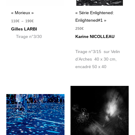
« Morieux »
« Série Enlightened:
Enlightened#1 »
110
€
–
190
€
250
€
Gilles LARBI
Tirage n°3/30
Karine NICOLLEAU
Tirage n°3/15 sur Velin
d’Arches 40 x 30 cm,
encadré 50 x 40