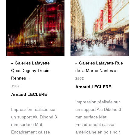
« Galeries Lafayette
« Galeries Lafayette Rue
Quai Duguay Trouin
de la Marne Nantes »
Rennes »
350
€
350
€
Arnaud LECLERE
Arnaud LECLERE
Impression réalisée sur
Impression réalisée sur
un support Alu Dibond 3
un support Alu Dibond 3
mm surface Mat
mm surface Mat
Encadrement caisse
Encadrement caisse
américaine en bois noir