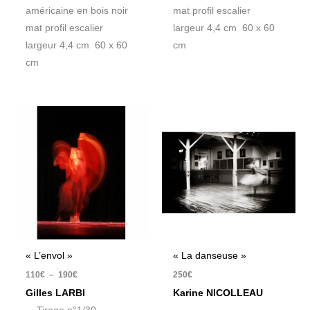
américaine en bois noir
mat profil escalier
mat profil escalier
largeur 4,4 cm 60 x 60
largeur 4,4 cm 60 x 60
cm
cm
Plage
de
prix :
110€
à
190€
« L’envol »
« La danseuse »
110
€
–
190
€
250
€
Gilles LARBI
Karine NICOLLEAU