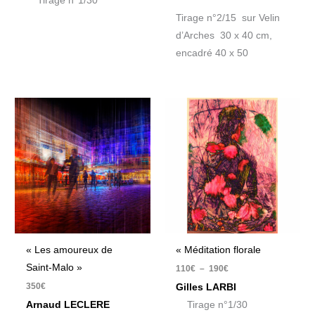
Tirage n°1/30
Tirage n°2/15 sur Velin
d’Arches 30 x 40 cm,
encadré 40 x 50
Plage
de
prix :
110€
à
190€
« Les amoureux de
« Méditation florale
Saint-Malo »
110
€
–
190
€
350
€
Gilles LARBI
Arnaud LECLERE
Tirage n°1/30