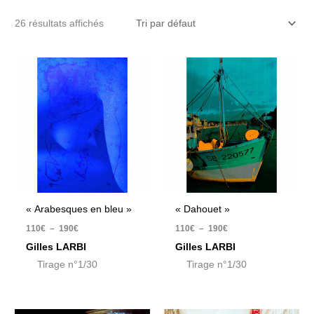
26 résultats affichés
Plage
Plage
de
de
prix :
prix :
110€
110€
à
à
190€
190€
« Arabesques en bleu »
« Dahouet »
110
€
–
190
€
110
€
–
190
€
Gilles LARBI
Gilles LARBI
Tirage n°1/30
Tirage n°1/30