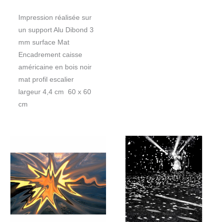
Impression réalisée sur
un support Alu Dibond 3
mm surface Mat
Encadrement caisse
américaine en bois noir
mat profil escalier
largeur 4,4 cm 60 x 60
cm
Plage
de
prix :
110€
à
190€