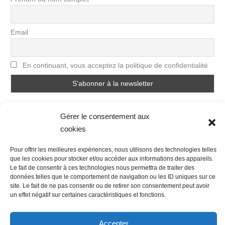
Email
En continuant, vous acceptez la politique de confidentialité
Gérer le consentement aux
cookies
Pour offrir les meilleures expériences, nous utilisons des technologies telles
que les cookies pour stocker et/ou accéder aux informations des appareils.
Nous contacter
Conditions Générales de Ventes
Le fait de consentir à ces technologies nous permettra de traiter des
Politique de confidentialité
Mentions légales
Mon compte
données telles que le comportement de navigation ou les ID uniques sur ce
site. Le fait de ne pas consentir ou de retirer son consentement peut avoir
Mot de passe perdu
Newsletter
Politique de cookies (UE)
un effet négatif sur certaines caractéristiques et fonctions.
Accepter