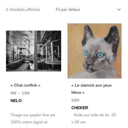
2 résultats affichés
Plage
de
prix :
90€
à
130€
« Chat confiné »
« Le siamois aux yeux
bleus »
90
€
–
130
€
220
€
NELO
CHEKER
Tirage sur papier fine art
Huile sur toile de lin 20
100% coton signé et
x 20 cm