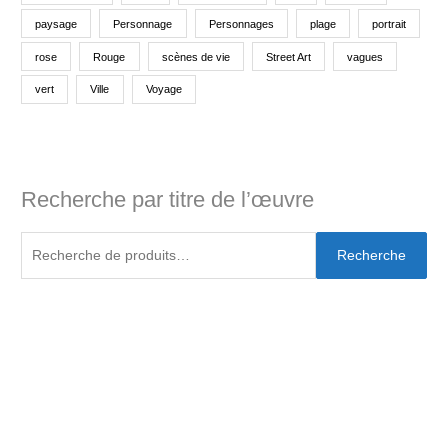
paysage
Personnage
Personnages
plage
portrait
rose
Rouge
scènes de vie
Street Art
vagues
vert
Ville
Voyage
Recherche par titre de l’œuvre
Recherche