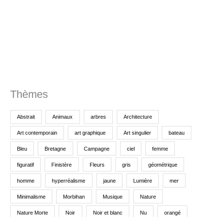
p
o
u
r
:
Thèmes
Abstrait
Animaux
arbres
Architecture
Art contemporain
art graphique
Art singulier
bateau
Bleu
Bretagne
Campagne
ciel
femme
figuratif
Finistère
Fleurs
gris
géométrique
homme
hyperréalisme
jaune
Lumière
mer
Minimalisme
Morbihan
Musique
Nature
Nature Morte
Noir
Noir et blanc
Nu
orangé