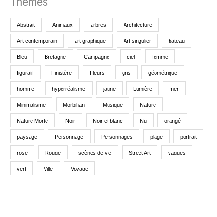
Thèmes
u
r
Abstrait
Animaux
arbres
Architecture
Art contemporain
art graphique
Art singulier
bateau
:
Bleu
Bretagne
Campagne
ciel
femme
figuratif
Finistère
Fleurs
gris
géométrique
homme
hyperréalisme
jaune
Lumière
mer
Minimalisme
Morbihan
Musique
Nature
Nature Morte
Noir
Noir et blanc
Nu
orangé
paysage
Personnage
Personnages
plage
portrait
rose
Rouge
scènes de vie
Street Art
vagues
vert
Ville
Voyage