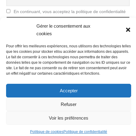
En continuant, vous acceptez la politique de confidentialité
Gérer le consentement aux
cookies
Pour offrir les meilleures expériences, nous utilisons des technologies telles
que les cookies pour stocker et/ou accéder aux informations des appareils.
Le fait de consentir à ces technologies nous permettra de traiter des
données telles que le comportement de navigation ou les ID uniques sur ce
site. Le fait de ne pas consentir ou de retirer son consentement peut avoir
Nous contacter
Conditions Générales de Ventes
un effet négatif sur certaines caractéristiques et fonctions.
Politique de confidentialité
Mentions légales
Mon compte
Mot de passe perdu
Newsletter
Politique de cookies (UE)
Accepter
Refuser
Voir les préférences
Politique de cookies
Politique de confidentialité