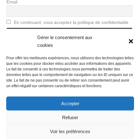
Email
En continuant, vous acceptez la politique de confidentialité
Gérer le consentement aux
cookies
Pour offrir les meilleures expériences, nous utilisons des technologies telles
que les cookies pour stocker et/ou accéder aux informations des appareils.
Le fait de consentir à ces technologies nous permettra de traiter des
données telles que le comportement de navigation ou les ID uniques sur ce
site. Le fait de ne pas consentir ou de retirer son consentement peut avoir
Nous contacter
Conditions Générales de Ventes
un effet négatif sur certaines caractéristiques et fonctions.
Politique de confidentialité
Mentions légales
Mon compte
Mot de passe perdu
Newsletter
Politique de cookies (UE)
Accepter
Refuser
Voir les préférences