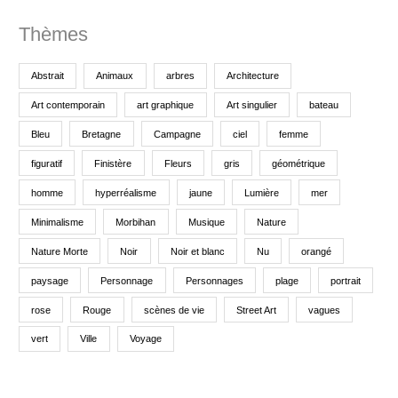
Thèmes
:
Abstrait
Animaux
arbres
Architecture
Art contemporain
art graphique
Art singulier
bateau
Bleu
Bretagne
Campagne
ciel
femme
figuratif
Finistère
Fleurs
gris
géométrique
homme
hyperréalisme
jaune
Lumière
mer
Minimalisme
Morbihan
Musique
Nature
Nature Morte
Noir
Noir et blanc
Nu
orangé
paysage
Personnage
Personnages
plage
portrait
rose
Rouge
scènes de vie
Street Art
vagues
vert
Ville
Voyage