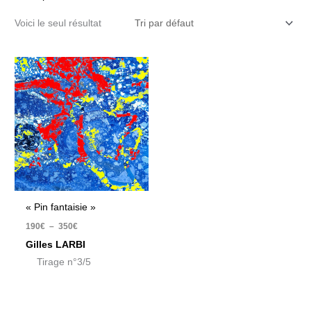
Voici le seul résultat
Plage
de
prix :
190€
à
350€
« Pin fantaisie »
190
€
–
350
€
Gilles LARBI
Tirage n°3/5