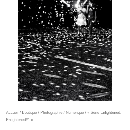
"Série
Enlightened:
Enlightened#1"
Accueil
/
Boutique
/
Photographie
/
Numerique
/ « Série Enlightened:
Enlightened#1 »