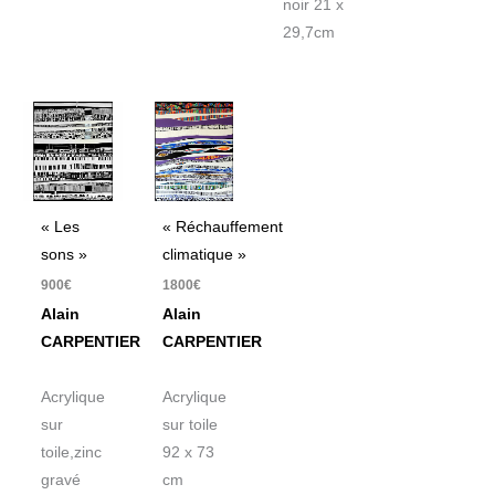
noir 21 x
29,7cm
« Les
« Réchauffement
sons »
climatique »
900
€
1800
€
Alain
Alain
CARPENTIER
CARPENTIER
Acrylique
Acrylique
sur
sur toile
toile,zinc
92 x 73
gravé
cm