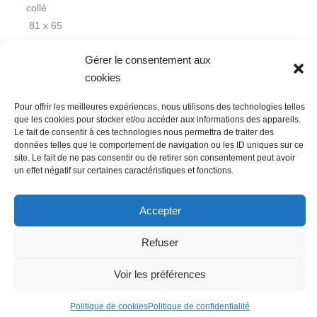
collé
81 x 65
cm
Gérer le consentement aux
cookies
Pour offrir les meilleures expériences, nous utilisons des technologies telles
que les cookies pour stocker et/ou accéder aux informations des appareils.
Le fait de consentir à ces technologies nous permettra de traiter des
données telles que le comportement de navigation ou les ID uniques sur ce
Nous contacter
Conditions Générales de Ventes
site. Le fait de ne pas consentir ou de retirer son consentement peut avoir
un effet négatif sur certaines caractéristiques et fonctions.
Politique de confidentialité
Mentions légales
Mon compte
Mot de passe perdu
Newsletter
Politique de cookies (UE)
Accepter
Refuser
Voir les préférences
Politique de cookies
Politique de confidentialité