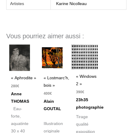
Artistes
Karine Nicolleau
Vous pourriez aimer aussi :
« Windows
« Aphrodite »
« Lostmarc’h,
2 »
bois »
280
€
390
€
400
€
Anne
23h35
THOMAS
Alain
photographie
Eau-
GOUTAL
forte,
Tirage
aquatinte
Illustration
qualité
30 x 40
originale
exposition