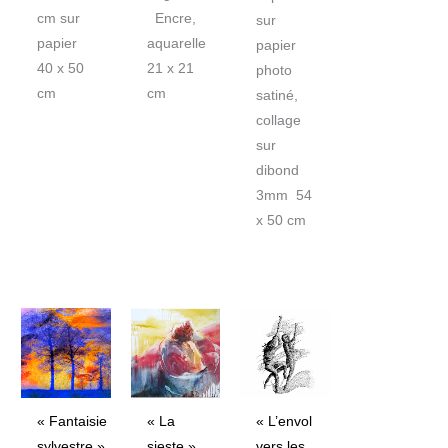
cm sur
Encre,
sur
papier
aquarelle
papier
40 x 50
21 x 21
photo
cm
cm
satiné,
collage
sur
dibond
3mm 54
x 50 cm
Plage
de
prix :
115€
à
195€
« Fantaisie
« La
« L’envol
sylvestre »
sieste »
vers les