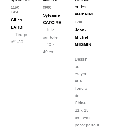
ondes
115
€
–
890
€
195
€
éternelles »
Sylvaine
Gilles
170
€
CATOIRE
LARBI
Huile
Jean-
Tirage
sur toile
Michel
n°1/30
– 40 x
MESMIN
40 cm
Dessin
au
crayon
et à
l’encre
de
Chine
21 x 28
cm avec
passepartout