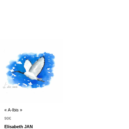
« A-Ibis »
90
€
Elisabeth JAN