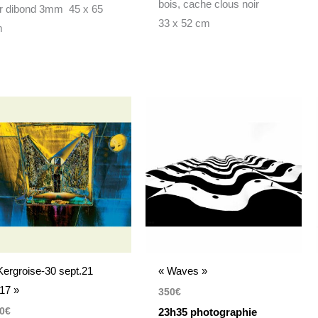
bois, cache clous noir
r dibond 3mm 45 x 65
33 x 52 cm
m
Kergroise-30 sept.21
« Waves »
17 »
350
€
0
€
23h35 photographie