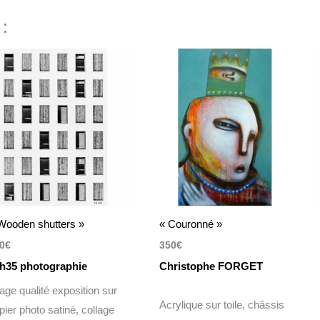
 :
Wooden shutters »
« Couronné »
0
€
350
€
h35 photographie
Christophe FORGET
rage qualité exposition sur
Acrylique sur toile, châssis
pier photo satiné, collage