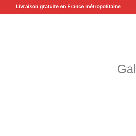
Aller
Livraison gratuite en France métropolitaine
au
contenu
Gal