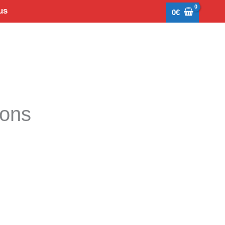
us
0
€
tons