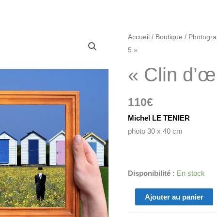
quantité
Accueil
/
Boutique
/
Photogra
de
5 »
"Clin
« Clin d’œ
d'œil
à
110
€
Magritte
5"
Michel LE TENIER
photo 30 x 40 cm
Disponibilité :
En stock
Ajouter au panier