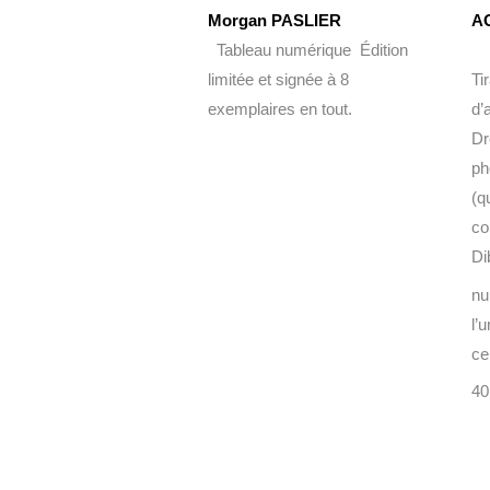
Morgan PASLIER
A
Tableau numérique Édition
limitée et signée à 8
Ti
exemplaires en tout.
d’
Dr
ph
(q
co
Di
nu
l’
cer
40