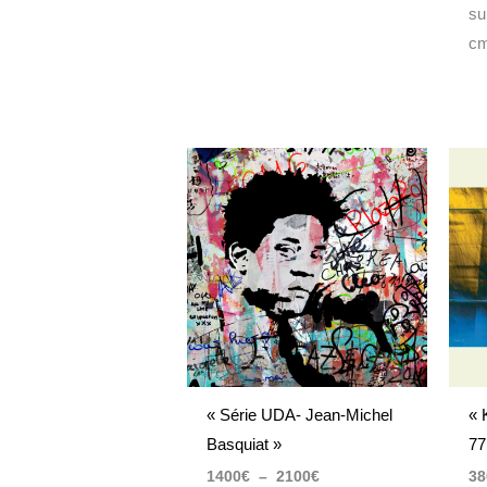
su
c
Plage
de
prix :
1400€
à
2100€
« Série UDA- Jean-Michel
« 
Basquiat »
77
1400
€
–
2100
€
38