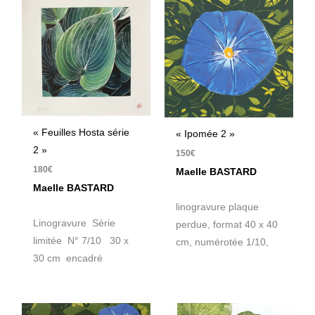
« Feuilles Hosta série
« Ipomée 2 »
2 »
150
€
180
€
Maelle BASTARD
Maelle BASTARD
linogravure plaque
Linogravure Série
perdue, format 40 x 40
limitée N° 7/10 30 x
cm, numérotée 1/10,
30 cm encadré