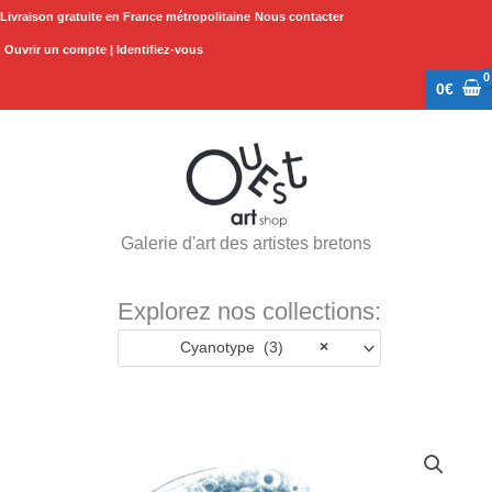
Aller
Livraison gratuite en France métropolitaine
Nous contacter
au
Ouvrir un compte | Identifiez-vous
contenu
0
€
Galerie d'art des artistes bretons
Explorez nos collections:
Cyanotype (3)
×
quantité
de