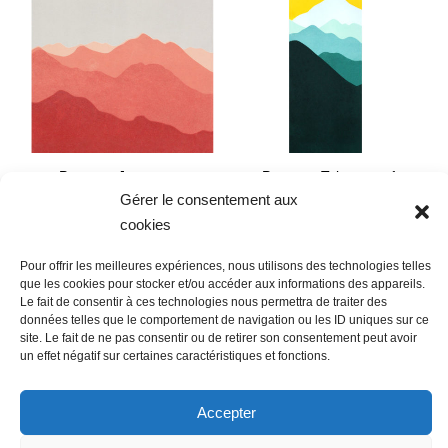
« Paysage Japon »
« Paysage Takayama 1
Gérer le consentement aux
«
90
€
cookies
160
€
Maelle BASTARD
Maelle BASTARD
Pour offrir les meilleures expériences, nous utilisons des technologies telles
Monotype – Série
que les cookies pour stocker et/ou accéder aux informations des appareils.
Le fait de consentir à ces technologies nous permettra de traiter des
limitée. N°4/7 – 29 x
Monotype – Série
données telles que le comportement de navigation ou les ID uniques sur ce
29 cm
limitée. N° 26/32 – 48
site. Le fait de ne pas consentir ou de retirer son consentement peut avoir
x 23 cm
un effet négatif sur certaines caractéristiques et fonctions.
Accepter