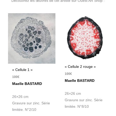
Découvrez les œuvres de cet artiste sur Ouest Art Shop :
« Cellule 2 rouge »
« Cellule 1 »
100
€
100
€
Maelle BASTARD
Maelle BASTARD
26×26 cm
26×26 cm
Gravure sur zinc. Série
Gravure sur zinc. Série
limitée. N°8/10
limitée. N°2/10