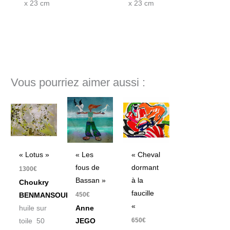
x 23 cm
x 23 cm
Vous pourriez aimer aussi :
« Lotus »
« Les
« Cheval
fous de
dormant
1300
€
Bassan »
à la
Choukry
faucille
450
€
BENMANSOUR
«
huile sur
Anne
650
€
toile 50
JEGO