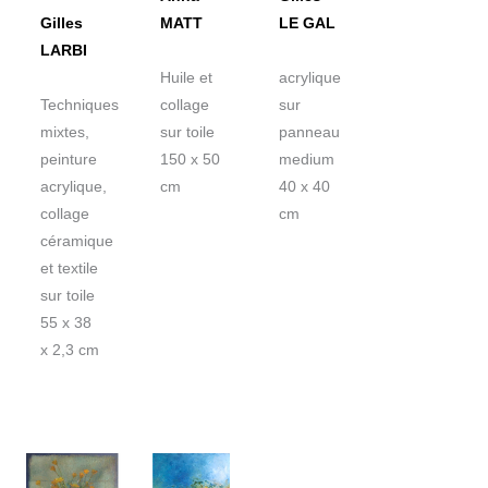
Gilles
MATT
LE GAL
LARBI
Huile et
acrylique
Techniques
collage
sur
mixtes,
sur toile
panneau
peinture
150 x 50
medium
acrylique,
cm
40 x 40
collage
cm
céramique
et textile
sur toile
55 x 38
x 2,3 cm