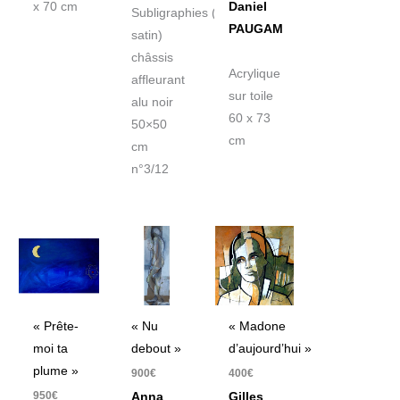
x 70 cm
Daniel
Subligraphies (finition
PAUGAM
satin)
châssis
Acrylique
affleurant
sur toile
alu noir
60 x 73
50×50
cm
cm
n°3/12
« Prête-
« Nu
« Madone
moi ta
debout »
d’aujourd’hui »
plume »
900
€
400
€
950
€
Anna
Gilles