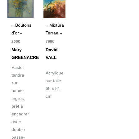
« Boutons
« Mixtura
d’or «
Terrae »
200
€
790
€
Mary
David
GREENACRE
VALL
Pastel
Acrylique
tendre
sur toile
sur
65 x 81
papier
cm
Ingres,
prêt à
encadrer
avec
double
passe-