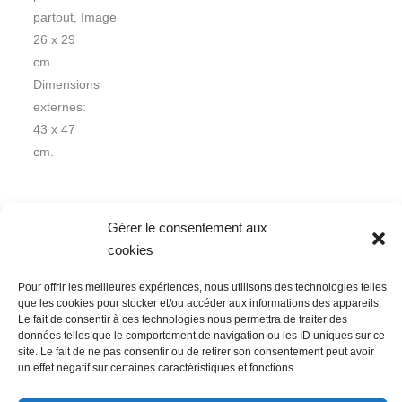
partout, Image:
26 x 29
cm.
Dimensions
externes:
43 x 47
cm.
Gérer le consentement aux
cookies
Pour offrir les meilleures expériences, nous utilisons des technologies telles
Nous contacter
Conditions Générales de Ventes
que les cookies pour stocker et/ou accéder aux informations des appareils.
Politique de confidentialité
Mentions légales
Mon compte
Le fait de consentir à ces technologies nous permettra de traiter des
données telles que le comportement de navigation ou les ID uniques sur ce
Mot de passe perdu
Newsletter
Politique de cookies (UE)
site. Le fait de ne pas consentir ou de retirer son consentement peut avoir
un effet négatif sur certaines caractéristiques et fonctions.