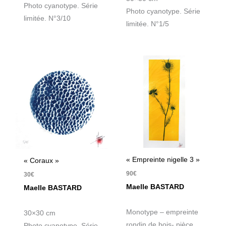
Photo cyanotype. Série
Photo cyanotype. Série
limitée. N°3/10
limitée. N°1/5
« Empreinte nigelle 3 »
« Coraux »
90
€
30
€
Maelle BASTARD
Maelle BASTARD
Monotype – empreinte
30×30 cm
rondin de bois- pièce
Photo cyanotype. Série