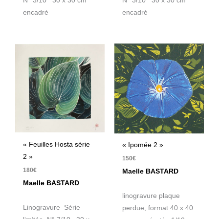
N° 3/10 30 x 30 cm
N° 3/10 30 x 30 cm
encadré
encadré
« Feuilles Hosta série
« Ipomée 2 »
2 »
150
€
180
€
Maelle BASTARD
Maelle BASTARD
linogravure plaque
Linogravure Série
perdue, format 40 x 40