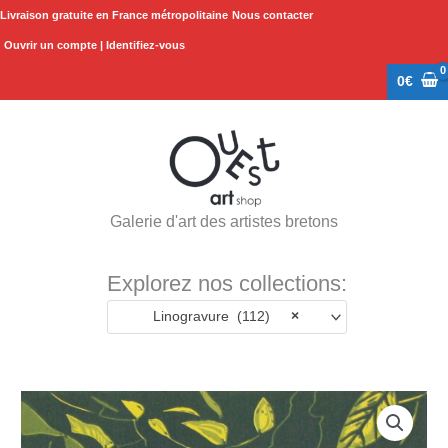
Aller
Livraison gratuite en France métropolitaine
Nous contacter
au
Ouvrir un compte | Identifiez-vous
contenu
0
€
Galerie d'art des artistes bretons
Explorez nos collections:
Linogravure (112)
×
quantité
de