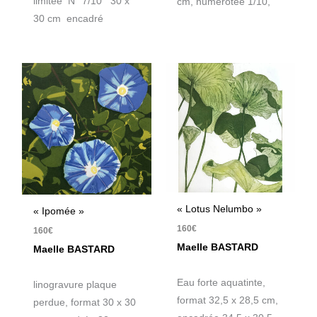
limitée N° 7/10 30 x
cm, numérotée 1/10,
30 cm encadré
« Lotus Nelumbo »
« Ipomée »
160
€
160
€
Maelle BASTARD
Maelle BASTARD
Eau forte aquatinte,
linogravure plaque
format 32,5 x 28,5 cm,
perdue, format 30 x 30