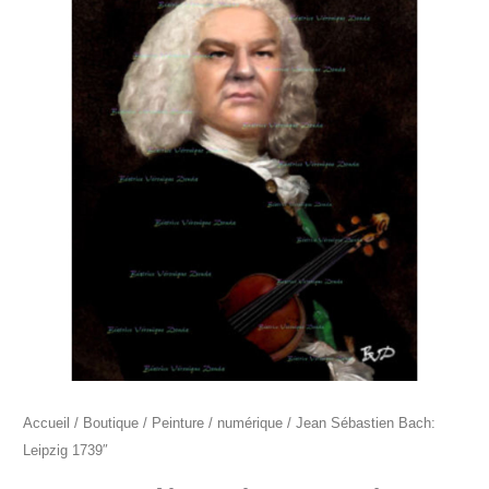
Jean
Sébastien
Bach:
Leipzig
1739"
Accueil
/
Boutique
/
Peinture
/
numérique
/ Jean Sébastien Bach:
Leipzig 1739″