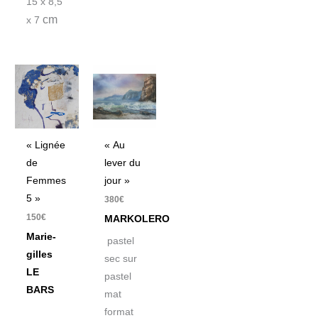
15 x 8,5
cm
x 7
« Lignée
« Au
de
lever du
Femmes
jour »
5 »
380
€
150
€
MARKOLERO
Marie-
pastel
gilles
sec sur
LE
pastel
BARS
mat
format