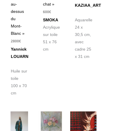
au-
chat »
KAZIAA_ART
dessus
600
€
du
SMOKA
Aquarelle
Mont-
Acrylique
24 x
Blanc »
sur toile
30,5 cm,
2800
€
51 x 76
avec
Yannick
cm
cadre 25
LOUARN
x 31 cm
Huile sur
toile
100 x 70
cm