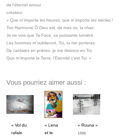
de l’éternel amour
créateur.
« Que m’importe les heures, que m’importe les siècles !
Ton Harmonie Ô Dieu est, de mes os, la chair.
Je ne vois que Ta Face, sa puissante lumière.
Les hommes m’oublieront, Toi, tu me porteras.
De cantates en prières, je me dissous en Toi.
Que m’importe la Terre, l’Eternité c’est Toi. »
Vous pourriez aimer aussi :
« Vol du
« Lena
« Ruuna »
rafale
et le
150
€