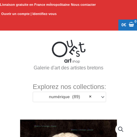
Aller
Livraison gratuite en France métropolitaine
Nous contacter
au
Ouvrir un compte | Identifiez-vous
contenu
0
€
Galerie d'art des artistes bretons
Explorez nos collections:
numérique (89)
×
quantité
de