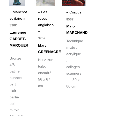
« Manchot
« Les
« Corpus »
solitaire »
roses
850
€
anglaises
390
€
Majo
«
Laurence
MARCHAND
375
€
GARDET-
Technique
MARQUER
Mary
mixte :
GREENACRE
acrylique
Bronze
Huile sur
,
4/8
toile,
collages
patine
encadré
scanners
nuance
56 x 67
80 x
vert
cm
80 cm
clair
partie
poli-
miroir