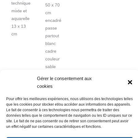
technique
50 x 70
mixte et
cm
aquarelle
encadré
13 x 13
passe
cm
partout
blanc
cadre
couleur
sable
Gérer le consentement aux
cookies
Pour offrir les meilleures expériences, nous utilisons des technologies telles
que les cookies pour stocker et/ou accéder aux informations des appareils.
Le fait de consentir à ces technologies nous permettra de traiter des
données telles que le comportement de navigation ou les ID uniques sur ce
Nous contacter
Conditions Générales de Ventes
site. Le fait de ne pas consentir ou de retirer son consentement peut avoir
Politique de confidentialité
Mentions légales
Mon compte
un effet négatif sur certaines caractéristiques et fonctions.
Mot de passe perdu
Newsletter
Politique de cookies (UE)